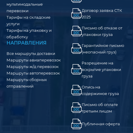
мультимодальные
Договор заявка СТК
перевозки
2025
Тарифы на складские
услуги
Письмо об отказе от
Тарифы на упаковку и
упаковки груза
обработку
НАПРАВЛЕНИЯ
Гарантийное письмо
(неопасный груз)
Все маршруты доставки
Маршруты авиаперевозок
Разрешение на
Маршруты ж/д перевозок
вскрытие упаковки
Маршруты автоперевозок
груза
Маршруты сборных
отправлений
Опись на
содержимое груза
Письмо об оплате
третьим лицом
Публичная оферта