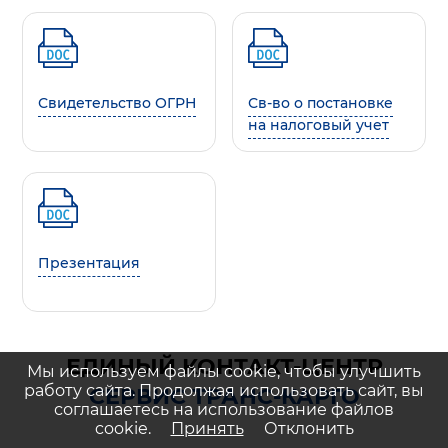
Свидетельство ОГРН
Св-во о постановке
на налоговый учет
Презентация
ЕДИНЫЙ КОНТАКТ-ЦЕНТР
Мы используем файлы cookie, чтобы улучшить
работу сайта. Продолжая использовать сайт, вы
СЕРВИС ТРАНС-КАРГО
соглашаетесь на использование файлов
cookie.
Принять
Отклонить