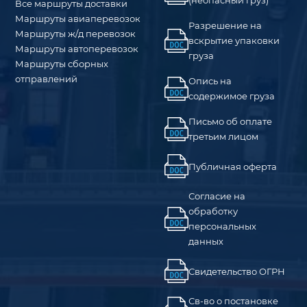
(неопасный груз)
Все маршруты доставки
Маршруты авиаперевозок
Разрешение на
Маршруты ж/д перевозок
вскрытие упаковки
Маршруты автоперевозок
груза
Маршруты сборных
отправлений
Опись на
содержимое груза
Письмо об оплате
третьим лицом
Публичная оферта
Согласие на
обработку
персональных
данных
Свидетельство ОГРН
Св-во о постановке