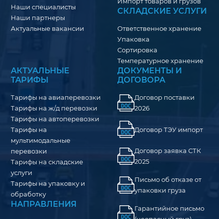
Импорт товаров и грузов
Наши специалисты
СКЛАДСКИЕ УСЛУГИ
Наши партнеры
Актуальные вакансии
Ответственное хранение
Упаковка
Сортировка
Температурное хранение
АКТУАЛЬНЫЕ
ДОКУМЕНТЫ И
ТАРИФЫ
ДОГОВОРА
Тарифы на авиаперевозки
Договор поставки
Тарифы на ж/д перевозки
2026
Тарифы на автоперевозки
Договор ТЭУ импорт
Тарифы на
мультимодальные
Договор заявка СТК
перевозки
2025
Тарифы на складские
услуги
Письмо об отказе от
Тарифы на упаковку и
упаковки груза
обработку
НАПРАВЛЕНИЯ
Гарантийное письмо