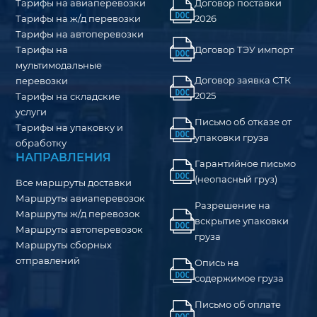
Тарифы на авиаперевозки
Договор поставки
Тарифы на ж/д перевозки
2026
Тарифы на автоперевозки
Договор ТЭУ импорт
Тарифы на
мультимодальные
Договор заявка СТК
перевозки
2025
Тарифы на складские
услуги
Письмо об отказе от
Тарифы на упаковку и
упаковки груза
обработку
НАПРАВЛЕНИЯ
Гарантийное письмо
(неопасный груз)
Все маршруты доставки
Маршруты авиаперевозок
Разрешение на
Маршруты ж/д перевозок
вскрытие упаковки
Маршруты автоперевозок
груза
Маршруты сборных
отправлений
Опись на
содержимое груза
Письмо об оплате