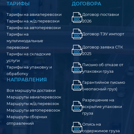
ТАРИФЫ
ДОГОВОРА
Тарифы на авиаперевозки
Договор поставки
Тарифы на ж/д перевозки
2026
Тарифы на автоперевозки
Договор ТЭУ импорт
Тарифы на
мультимодальные
Договор заявка СТК
перевозки
2025
Тарифы на складские
услуги
Письмо об отказе от
Тарифы на упаковку и
упаковки груза
обработку
НАПРАВЛЕНИЯ
Гарантийное письмо
(неопасный груз)
Все маршруты доставки
Маршруты авиаперевозок
Разрешение на
Маршруты ж/д перевозок
вскрытие упаковки
Маршруты автоперевозок
груза
Маршруты сборных
отправлений
Опись на
содержимое груза