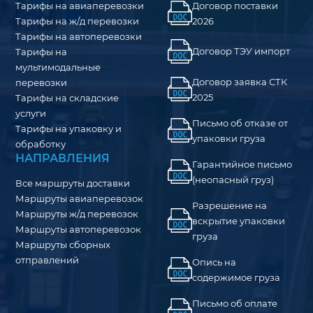
Тарифы на авиаперевозки
Договор поставки
Тарифы на ж/д перевозки
2026
Тарифы на автоперевозки
Договор ТЭУ импорт
Тарифы на
мультимодальные
Договор заявка СТК
перевозки
2025
Тарифы на складские
услуги
Письмо об отказе от
Тарифы на упаковку и
упаковки груза
обработку
НАПРАВЛЕНИЯ
Гарантийное письмо
(неопасный груз)
Все маршруты доставки
Маршруты авиаперевозок
Разрешение на
Маршруты ж/д перевозок
вскрытие упаковки
Маршруты автоперевозок
груза
Маршруты сборных
отправлений
Опись на
содержимое груза
Письмо об оплате