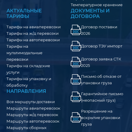
Температурное хранение
АКТУАЛЬНЫЕ
ДОКУМЕНТЫ И
ТАРИФЫ
ДОГОВОРА
Тарифы на авиаперевозки
Договор поставки
Тарифы на ж/д перевозки
2026
Тарифы на автоперевозки
Договор ТЭУ импорт
Тарифы на
мультимодальные
Договор заявка СТК
перевозки
2025
Тарифы на складские
услуги
Письмо об отказе от
Тарифы на упаковку и
упаковки груза
обработку
НАПРАВЛЕНИЯ
Гарантийное письмо
(неопасный груз)
Все маршруты доставки
Маршруты авиаперевозок
Разрешение на
Маршруты ж/д перевозок
вскрытие упаковки
Маршруты автоперевозок
груза
Маршруты сборных