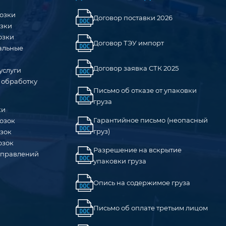
озки
Договор поставки 2026
озки
озки
Договор ТЭУ импорт
альные
Договор заявка СТК 2025
услуги
 обработку
Письмо об отказе от упаковки
груза
ки
Гарантийное письмо (неопасный
озок
груз)
зок
озок
Разрешение на вскрытие
тправлений
упаковки груза
Опись на содержимое груза
Письмо об оплате третьим лицом