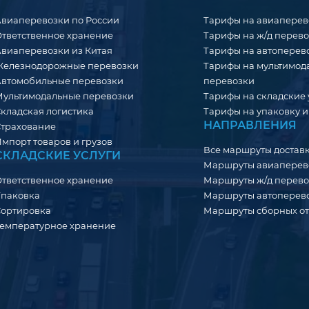
виаперевозки по России
Тарифы на авиаперев
тветственное хранение
Тарифы на ж/д перев
виаперевозки из Китая
Тарифы на автоперев
Железнодорожные перевозки
Тарифы на мультимод
втомобильные перевозки
перевозки
ультимодальные перевозки
Тарифы на складские 
кладская логистика
Тарифы на упаковку и
НАПРАВЛЕНИЯ
трахование
мпорт товаров и грузов
Все маршруты достав
СКЛАДСКИЕ УСЛУГИ
Маршруты авиаперев
тветственное хранение
Маршруты ж/д перево
Упаковка
Маршруты автоперев
Сортировка
Маршруты сборных о
емпературное хранение