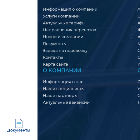
Информация о компании
А
Услуги компании
О
Актуальные тарифы
А
Направления перевозок
Новости компании
А
Документы
М
Заявка на перевозку
С
Контакты
С
Карта сайта
И
О КОМПАНИИ
Информация о нас
О
Наши специалисты
Наши партнеры
Актуальные вакансии
Т
Документы