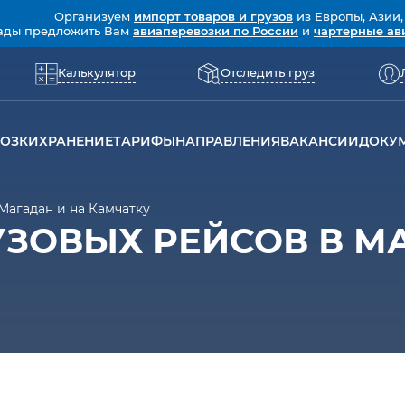
Организуем
импорт товаров и грузов
из Европы, Азии,
ады предложить Вам
авиаперевозки по России
и
чартерные ав
Калькулятор
Отследить груз
ВОЗКИ
ХРАНЕНИЕ
ТАРИФЫ
НАПРАВЛЕНИЯ
ВАКАНСИИ
ДОКУ
Магадан и на Камчатку
УЗОВЫХ РЕЙСОВ В М