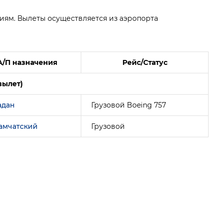
ям. Вылеты осуществляется из аэропорта
А/П назначения
Рейс/Статус
вылет)
адан
Грузовой Boeing 757
Камчатский
Грузовой