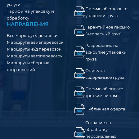
услуги
Письмо об отказе от
Тарифы на упаковку и
упаковки груза
обработку
НАПРАВЛЕНИЯ
Гарантийное письмо
(неопасный груз)
Все маршруты доставки
Маршруты авиаперевозок
Разрешение на
Маршруты ж/д перевозок
вскрытие упаковки
Маршруты автоперевозок
груза
Маршруты сборных
отправлений
Опись на
содержимое груза
Письмо об оплате
третьим лицом
Публичная оферта
Согласие на
обработку
персональных