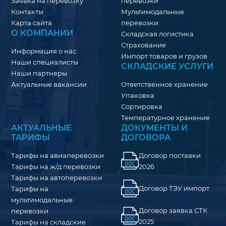
Заявка на перевозку
перевозки
Контакты
Мультимодальные
Карта сайта
перевозки
О КОМПАНИИ
Складская логистика
Страхование
Информация о нас
Импорт товаров и грузов
Наши специалисты
СКЛАДСКИЕ УСЛУГИ
Наши партнеры
Актуальные вакансии
Ответственное хранение
Упаковка
Сортировка
Температурное хранение
АКТУАЛЬНЫЕ
ДОКУМЕНТЫ И
ТАРИФЫ
ДОГОВОРА
Тарифы на авиаперевозки
Договор поставки
Тарифы на ж/д перевозки
2026
Тарифы на автоперевозки
Договор ТЭУ импорт
Тарифы на
мультимодальные
Договор заявка СТК
перевозки
2025
Тарифы на складские