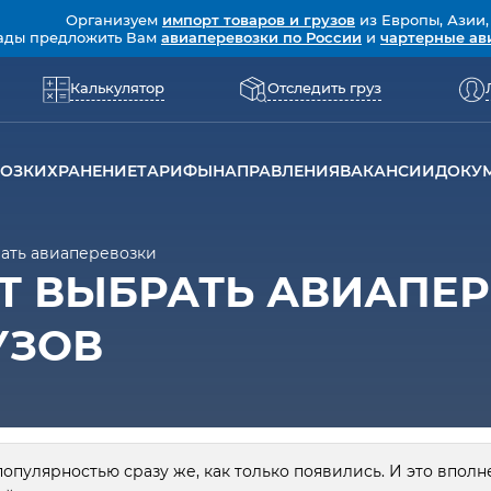
Организуем
импорт товаров и грузов
из Европы, Азии,
ады предложить Вам
авиаперевозки по России
и
чартерные ав
Калькулятор
Отследить груз
ВОЗКИ
ХРАНЕНИЕ
ТАРИФЫ
НАПРАВЛЕНИЯ
ВАКАНСИИ
ДОКУ
ать авиаперевозки
Т ВЫБРАТЬ АВИАПЕР
УЗОВ
опулярностью сразу же, как только появились. И это вполн