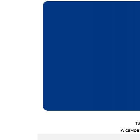
Т
А самое