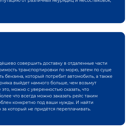
епутацию от различных неурядиц и несостыковок,
 дёшево совершить доставку в отдаленные части
тоимость транспортировки по морю, затем по суше
сть бензина, который потребит автомобиль, а также
ерняка выйдет намного больше, чем возьмут
это, можно с уверенностью сказать, что
олее что всегда можно заказать рейс таким
облен конкретно под ваши нужды. И найти
о за который не придётся переплачивать.