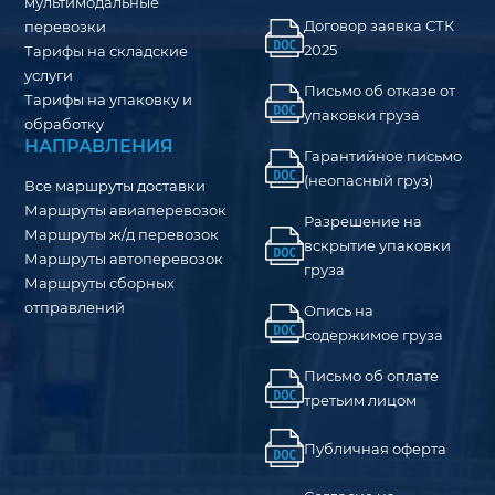
мультимодальные
Договор заявка СТК
перевозки
2025
Тарифы на складские
услуги
Письмо об отказе от
Тарифы на упаковку и
упаковки груза
обработку
НАПРАВЛЕНИЯ
Гарантийное письмо
(неопасный груз)
Все маршруты доставки
Маршруты авиаперевозок
Разрешение на
Маршруты ж/д перевозок
вскрытие упаковки
Маршруты автоперевозок
груза
Маршруты сборных
отправлений
Опись на
содержимое груза
Письмо об оплате
третьим лицом
Публичная оферта