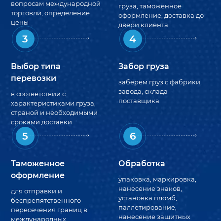
вопросам международной
груза, таможенное
торговли, определение
оформление, доставка до
цены
двери клиента
3
4
Выбор типа
Забор груза
перевозки
заберем груз с фабрики,
завода, склада
в соответствии с
поставщика
характеристиками груза,
страной и необходимыми
сроками доставки
5
6
Таможенное
Обработка
оформление
упаковка, маркировка,
нанесение знаков,
для отправки и
установка пломб,
беспрепятственного
паллетирование,
пересечения границ в
нанесение защитных
международных