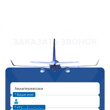
ЗАКАЗАТЬ ЗВОНОК
* Ваше имя
* +7 (___) ___-__-__