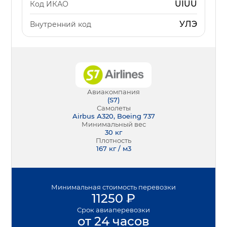
UIUU
Код ИКАО
УЛЭ
Внутренний код
Авиакомпания
(
S7
)
Самолеты
Airbus А320, Boeing 737
Минимальный вес
30
кг
Плотность
167 кг / м3
Минимальная
стоимость перевозки
11250
₽
Срок
авиаперевозки
от 24 часов