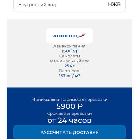
НЖВ
Внутренний код
Авиакомпания
(
SU/FV
)
Самолеты
Минимальный вес
25
кг
Плотность
167 кг / м3
Минимальная
стоимость перевозки
5900
₽
Срок
авиаперевозки
от 24 часов
РАССЧИТАТЬ ДОСТАВКУ