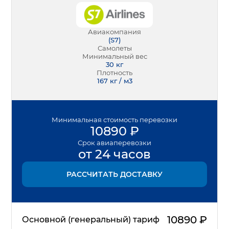
Авиакомпания
(
S7
)
Самолеты
Минимальный вес
30
кг
Плотность
167 кг / м3
Минимальная
стоимость перевозки
10890
₽
Срок
авиаперевозки
от 24 часов
РАССЧИТАТЬ ДОСТАВКУ
10890
₽
Основной (генеральный) тариф