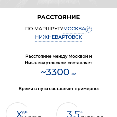
РАССТОЯНИЕ
ПО МАРШРУТУ
МОСКВА
НИЖНЕВАРТОВСК
Расстояние между
Москвой
и
Нижневартовском
составляет
~
3300
км
Время в пути составляет примерно:
Х
3.5
дн.
ч.
на поезде
на самолете