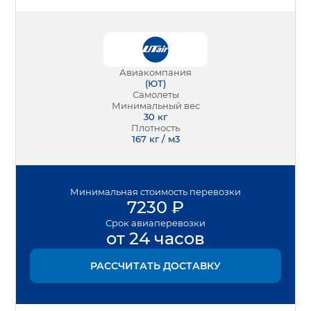
Авиакомпания
(
ЮТ
)
Самолеты
Минимальный вес
30
кг
Плотность
167 кг / м3
Минимальная
стоимость перевозки
7230
₽
Срок
авиаперевозки
от 24 часов
РАССЧИТАТЬ ДОСТАВКУ