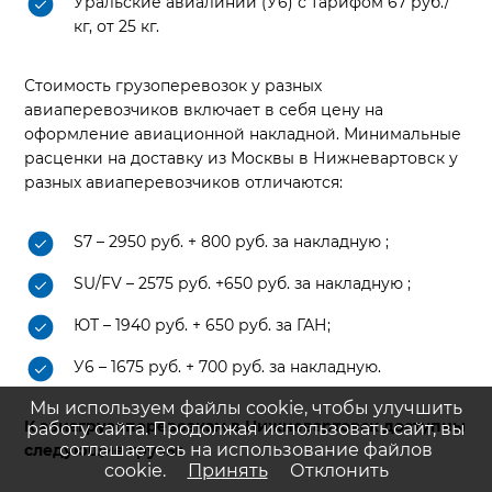
Уральские авиалинии (У6) с тарифом 67 руб./
кг, от 25 кг.
Стоимость грузоперевозок у разных
авиаперевозчиков включает в себя цену на
оформление авиационной накладной. Минимальные
расценки на доставку из Москвы в Нижневартовск у
разных авиаперевозчиков отличаются:
S7 – 2950 руб. + 800 руб. за накладную ;
SU/FV – 2575 руб. +650 руб. за накладную ;
ЮТ – 1940 руб. + 650 руб. за ГАН;
У6 – 1675 руб. + 700 руб. за накладную.
Мы используем файлы cookie, чтобы улучшить
К авиагрузоперевозкам в Нижневартовск доступны
работу сайта. Продолжая использовать сайт, вы
соглашаетесь на использование файлов
следующие грузы:
cookie.
Принять
Отклонить