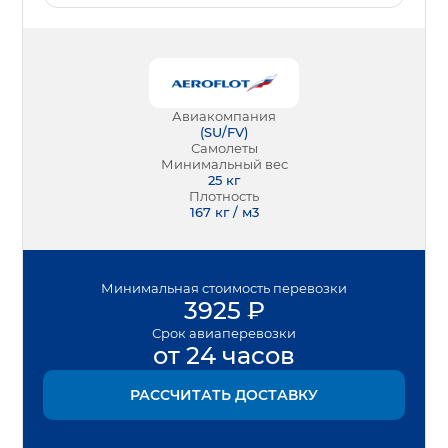
Авиакомпания
(
SU/FV
)
Самолеты
Минимальный вес
25
кг
Плотность
167 кг / м3
Минимальная
стоимость перевозки
3925
₽
Срок
авиаперевозки
от 24 часов
РАССЧИТАТЬ ДОСТАВКУ