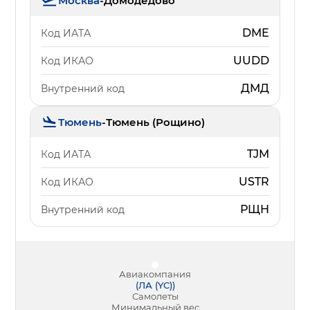
Москва
-
Домодедово
DME
Код ИАТА
UUDD
Код ИКАО
ДМД
Внутренний код
Тюмень
-
Тюмень (Рощино)
TJM
Код ИАТА
USTR
Код ИКАО
РЩН
Внутренний код
Авиакомпания
(
ЛА (YC)
)
Самолеты
Минимальный вес