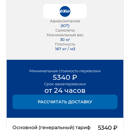
Авиакомпания
(
ЮТ
)
Самолеты
Минимальный вес
30
кг
Плотность
167 кг / м3
Минимальная
стоимость перевозки
5340
₽
Срок
авиаперевозки
от 24 часов
РАССЧИТАТЬ ДОСТАВКУ
5340
₽
Основной (генеральный) тариф