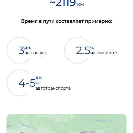
~
2119
км
Время в пути составляет примерно:
3
2.5
дн.
ч.
на поезде
на самолете
дн.
4-5
на
автотранспорте