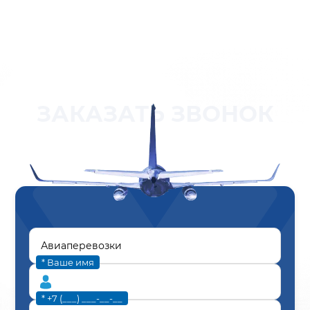
ЗАКАЗАТЬ ЗВОНОК
* Ваше имя
* +7 (___) ___-__-__