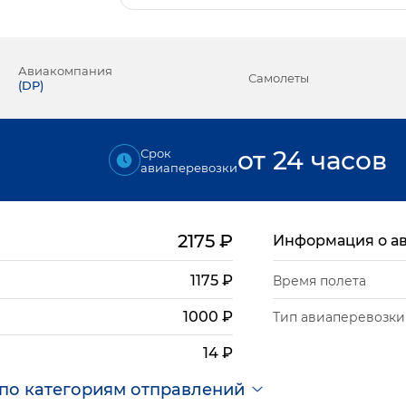
Авиакомпания
Самолеты
(
DP
)
от 24 часов
Срок
авиаперевозки
2175
₽
Информация о а
1175
₽
Время полета
1000
₽
Тип авиаперевозки
14
₽
по категориям отправлений