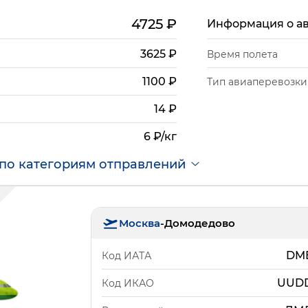
4725
₽
Информация о а
3625
₽
Время полета
1100
₽
Тип авиаперевозки
14
₽
6 ₽/кг
по категориям отправлений
Москва
-
Домодедово
DM
Код ИАТА
UUD
Код ИКАО