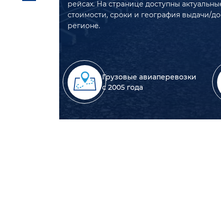
рейсах. На странице доступны актуальны
стоимости, сроки и география выдачи/до
регионе.
Грузовые авиаперевозки
с 2005 года