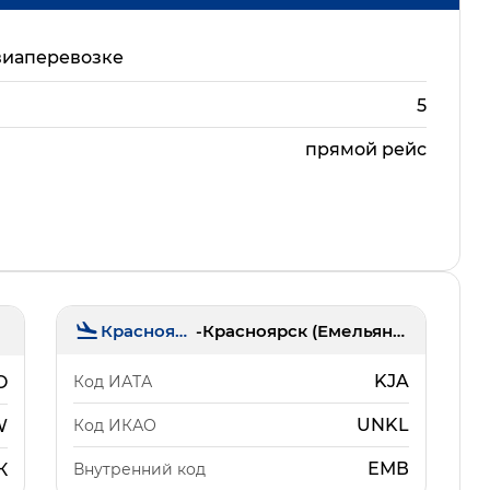
виаперевозке
5
прямой рейс
Красноярск
-
Красноярск (Емельяново)
KJA
Код ИАТА
O
UNKL
Код ИКАО
W
ЕМВ
Внутренний код
К