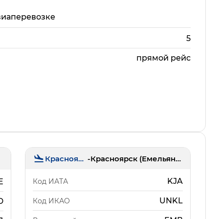
виаперевозке
5
прямой рейс
Красноярск
-
Красноярск (Емельяново)
KJA
Код ИАТА
E
UNKL
Код ИКАО
D