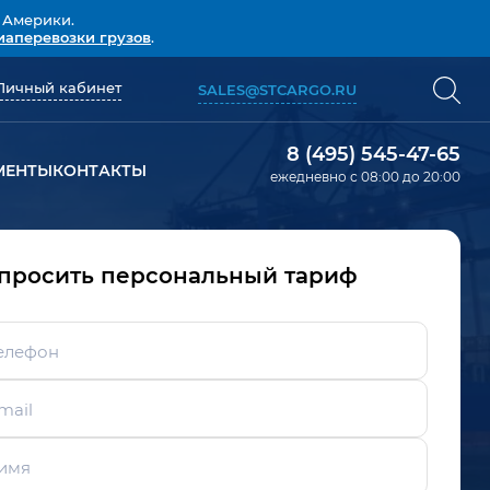
 Америки.
иаперевозки грузов
.
Личный кабинет
SALES@STCARGO.RU
8 (495) 545-47-65
МЕНТЫ
КОНТАКТЫ
ежедневно с 08:00 до 20:00
просить персональный тариф
елефон
mail
имя