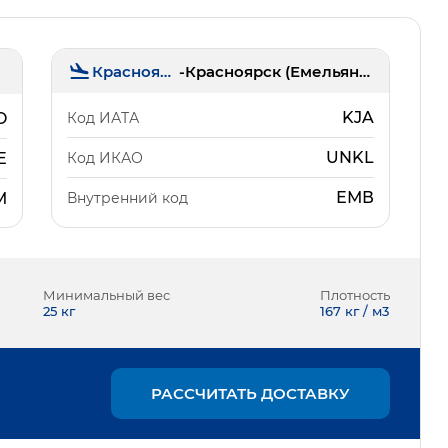
Красноярск
-
Красноярск (Емельяново)
KJA
Код ИАТА
O
UNKL
Код ИКАО
E
ЕМВ
Внутренний код
М
Минимальный вес
Плотность
25
кг
167 кг / м3
РАССЧИТАТЬ ДОСТАВКУ