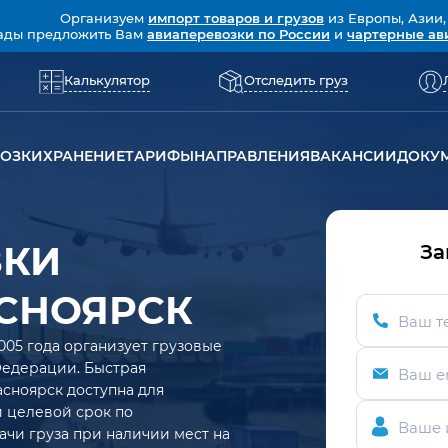
Организуем
импорт товаров и грузов
из Европы, Азии,
ады предложить Вам
авиаперевозки по России
и
чартерные ав
Калькулятор
Отследить груз
ВОЗКИ
ХРАНЕНИЕ
ТАРИФЫ
НАПРАВЛЕНИЯ
ВАКАНСИИ
ДОКУ
ЗКИ
За
АСНОЯРСК
Ваш т
005 года организует грузовые
Федерации. Быстрая
Ваш e
сноярск доступна для
ий целевой срок по
Ваше 
ачи груза при наличии мест на