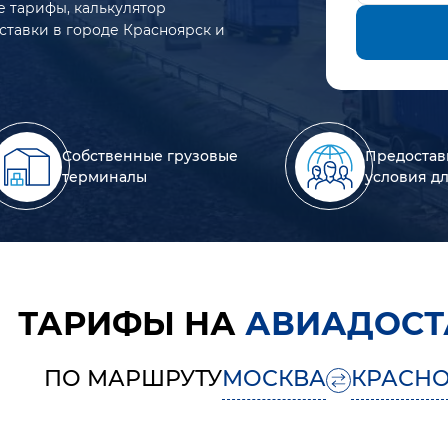
е тарифы, калькулятор
ставки в городе Красноярск и
Собственные грузовые
Предостав
терминалы
условия д
ТАРИФЫ НА
АВИАДОСТ
ПО МАРШРУТУ
МОСКВА
КРАСН