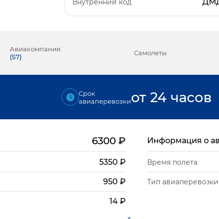
ДМ
Внутренний код
Авиакомпания
Самолеты
(
S7
)
от 24 часов
Срок
авиаперевозки
6300
₽
Информация о а
5350
₽
Время полета
950
₽
Тип авиаперевозки
14
₽