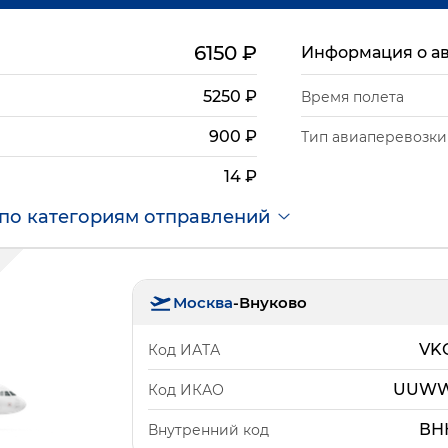
6150
₽
Информация о а
5250
₽
Время полета
900
₽
Тип авиаперевозки
14
₽
по категориям отправлений
Москва
-
Внуково
VK
Код ИАТА
UUW
Код ИКАО
ВН
Внутренний код