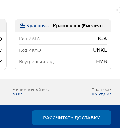
Красноярск
-
Красноярск (Емельяново)
KJA
Код ИАТА
O
UNKL
Код ИКАО
W
ЕМВ
Внутренний код
К
Минимальный вес
Плотность
30
кг
167 кг / м3
РАССЧИТАТЬ ДОСТАВКУ