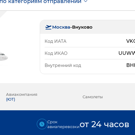
по категориям отправлений
Москва
-
Внуково
VK
Код ИАТА
UUW
Код ИКАО
ВН
Внутренний код
Авиакомпания
Самолеты
(
ЮТ
)
от 24 часов
Срок
авиаперевозки