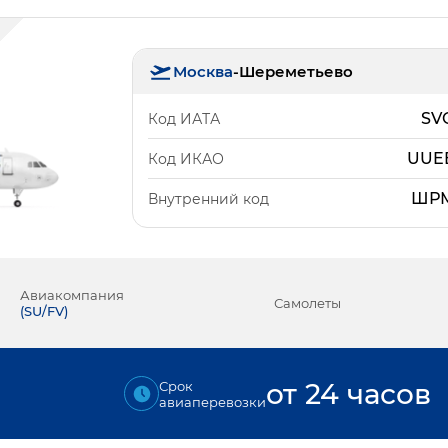
Москва
-
Шереметьево
SV
Код ИАТА
UUE
Код ИКАО
ШР
Внутренний код
Авиакомпания
Самолеты
(
SU/FV
)
от 24 часов
Срок
авиаперевозки