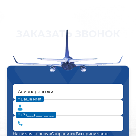
ЗАКАЗАТЬ ЗВОНОК
* Ваше имя
* +7 (___) ___-__-__
Нажимая кнопку «Отправить» Вы принимаете