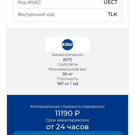
UECT
Код ИКАО
TLK
Внутренний код
Авиакомпания
(
ЮТ
)
Самолеты
Минимальный вес
30
кг
Плотность
167 кг / м3
Минимальная
стоимость перевозки
11190
₽
Срок
авиаперевозки
от 24 часов