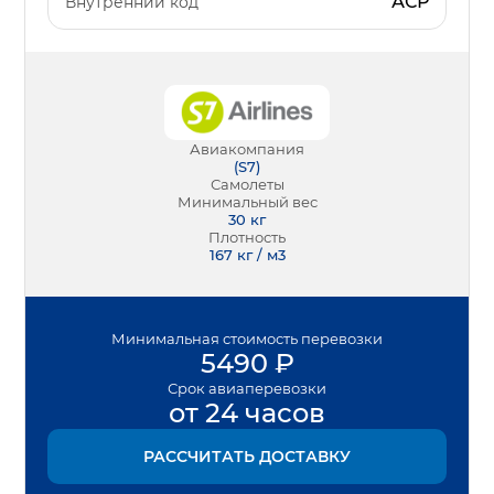
АСР
Внутренний код
Авиакомпания
(
S7
)
Самолеты
Минимальный вес
30
кг
Плотность
167 кг / м3
Минимальная
стоимость перевозки
5490
₽
Срок
авиаперевозки
от 24 часов
РАССЧИТАТЬ ДОСТАВКУ