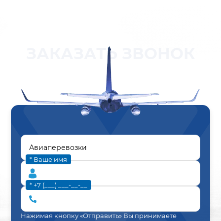
ЗАКАЗАТЬ ЗВОНОК
* Ваше имя
* +7 (___) ___-__-__
Нажимая кнопку «Отправить» Вы принимаете