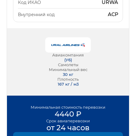
URWA
Код ИКАО
АСР
Внутренний код
Авиакомпания
(
У6
)
Самолеты
Минимальный вес
30
кг
Плотность
167 кг / м3
Минимальная
стоимость перевозки
4440
₽
Срок
авиаперевозки
от 24 часов