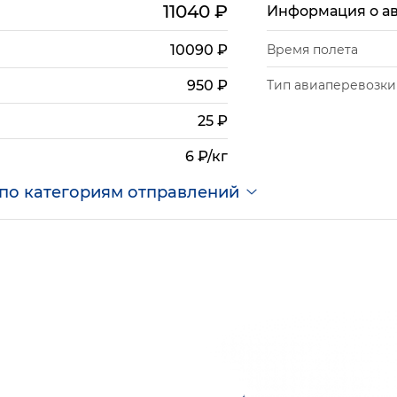
11040
₽
Информация о а
10090
₽
Время полета
Тип авиаперевозки
950
₽
25
₽
6 ₽/кг
по категориям отправлений