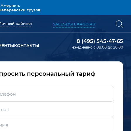
 Америки.
иаперевозки грузов
.
Личный кабинет
SALES@STCARGO.RU
8 (495) 545-47-65
МЕНТЫ
КОНТАКТЫ
ежедневно с 08:00 до 20:00
просить персональный тариф
елефон
mail
имя