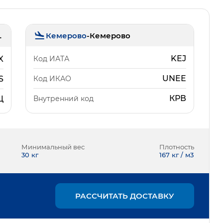
Кемерово
-
Кемерово
льцово)
KEJ
Код ИАТА
X
UNEE
Код ИКАО
S
КРВ
Внутренний код
Ц
Минимальный вес
Плотность
30
кг
167 кг / м3
РАССЧИТАТЬ ДОСТАВКУ