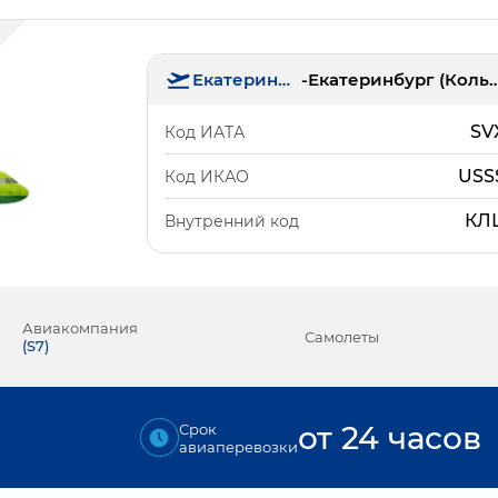
Екатеринбург
-
Екатеринбург (Ко
SV
Код ИАТА
USS
Код ИКАО
КЛ
Внутренний код
Авиакомпания
Самолеты
(
S7
)
от 24 часов
Срок
авиаперевозки