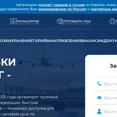
Организуем
импорт товаров и грузов
из Европы, Азии,
ады предложить Вам
авиаперевозки по России
и
чартерные ав
Калькулятор
Отследить груз
ВОЗКИ
ХРАНЕНИЕ
ТАРИФЫ
НАПРАВЛЕНИЯ
ВАКАНСИИ
ДОКУ
ЗКИ
За
 -
Ваш т
005 года организует грузовые
Ваш e
Федерации. Быстрая
а — Кемерово доступна для
Ваше 
ий целевой срок по