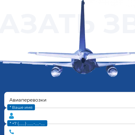
АЗАТЬ З
* Ваше имя
* +7 (___) ___-__-__