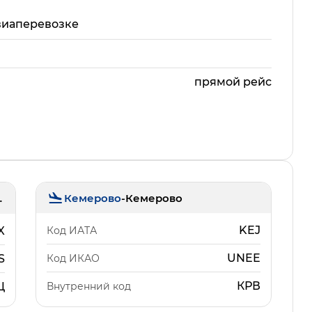
виаперевозке
прямой рейс
Кемерово
-
Кемерово
льцово)
KEJ
Код ИАТА
X
UNEE
Код ИКАО
S
КРВ
Внутренний код
Ц