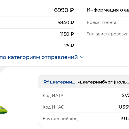
6990
₽
Информация о а
5840
₽
Время полета
Тип авиаперевозки
1150
₽
25
₽
по категориям отправлений
Екатеринбург
-
Екатеринбург (Ко
SV
Код ИАТА
USS
Код ИКАО
КЛ
Внутренний код