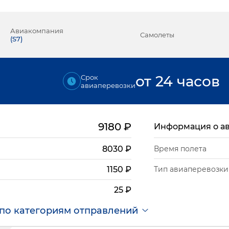
Авиакомпания
Самолеты
(
S7
)
от 24 часов
Срок
авиаперевозки
9180
₽
Информация о а
8030
₽
Время полета
Тип авиаперевозки
1150
₽
25
₽
по категориям отправлений