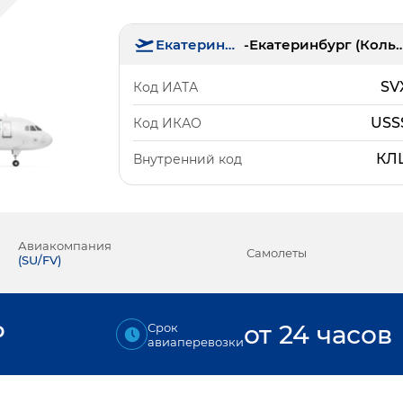
Екатеринбург
-
Екатеринбург (Ко
SV
Код ИАТА
USS
Код ИКАО
КЛ
Внутренний код
Авиакомпания
Самолеты
(
SU/FV
)
₽
от 24 часов
Срок
авиаперевозки