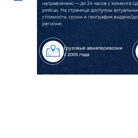
направлению — до 24 часов с момента сд
рейсах. На странице доступны актуальны
стоимости, сроки и география выдачи/д
регионе.
Грузовые авиаперевозки
с 2005 года