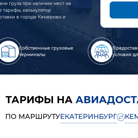
ачи груза при наличии мест на
е тарифы, калькулятор
оставки в городе Кемерово и
Собственные грузовые
Предостав
терминалы
условия д
ТАРИФЫ НА
АВИАДОСТ
ПО МАРШРУТУ
ЕКАТЕРИНБУРГ
КЕ