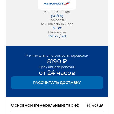
Авиакомпания
(
SU/FV
)
Самолеты
Минимальный вес
30
кг
Плотность
167 кг / м3
Минимальная
стоимость перевозки
8190
₽
Срок
авиаперевозки
от 24 часов
РАССЧИТАТЬ ДОСТАВКУ
8190
₽
Основной (генеральный) тариф