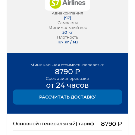
Авиакомпания
(
S7
)
Самолеты
Минимальный вес
30
кг
Плотность
167 кг / м3
Минимальная
стоимость перевозки
8790
₽
Срок
авиаперевозки
от 24 часов
РАССЧИТАТЬ ДОСТАВКУ
8790
₽
Основной (генеральный) тариф