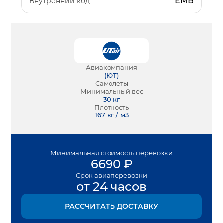
ЕМВ
Внутренний код
Авиакомпания
(
ЮТ
)
Самолеты
Минимальный вес
30
кг
Плотность
167 кг / м3
Минимальная
стоимость перевозки
6690
₽
Срок
авиаперевозки
от 24 часов
РАССЧИТАТЬ ДОСТАВКУ