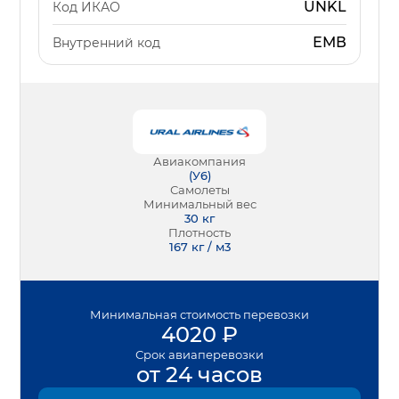
UNKL
Код ИКАО
ЕМВ
Внутренний код
Авиакомпания
(
У6
)
Самолеты
Минимальный вес
30
кг
Плотность
167 кг / м3
Минимальная
стоимость перевозки
4020
₽
Срок
авиаперевозки
от 24 часов