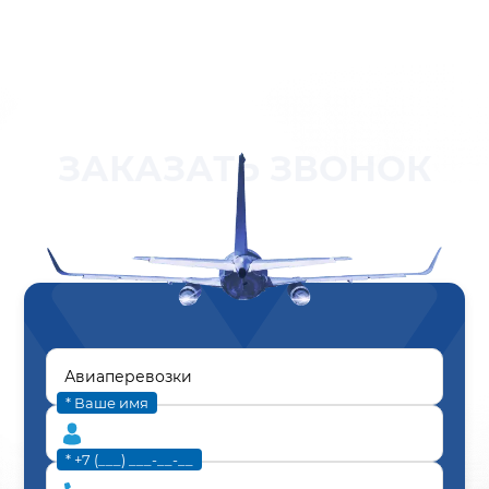
ЗАКАЗАТЬ ЗВОНОК
* Ваше имя
* +7 (___) ___-__-__