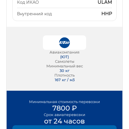
ULAM
Код ИКАО
ННР
Внутренний код
Авиакомпания
(
ЮТ
)
Самолеты
Минимальный вес
30
кг
Плотность
167 кг / м3
Минимальная
стоимость перевозки
7800
₽
Срок
авиаперевозки
от 24 часов