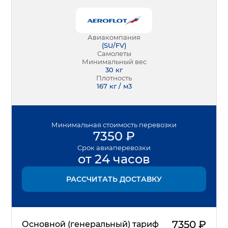
Авиакомпания
(
SU/FV
)
Самолеты
Минимальный вес
30
кг
Плотность
167 кг / м3
Минимальная
стоимость перевозки
7350
₽
Срок
авиаперевозки
от 24 часов
РАССЧИТАТЬ ДОСТАВКУ
7350
₽
Основной (генеральный) тариф