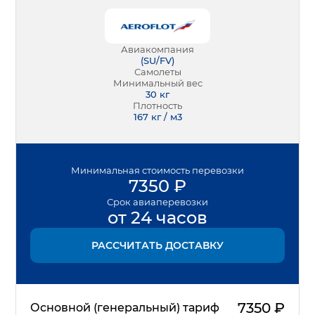
Авиакомпания
(
SU/FV
)
Самолеты
Минимальный вес
30
кг
Плотность
167 кг / м3
Минимальная
стоимость перевозки
7350
₽
Срок
авиаперевозки
от 24 часов
РАССЧИТАТЬ ДОСТАВКУ
7350
₽
Основной (генеральный) тариф