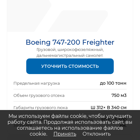
Boeing 747-200 Freighter
Грузовой, широкофюзеляжный,
дальнемагистральный самолет.
УТОЧНИТЬ СТОИМОСТЬ
до 100 тонн
Предельная нагрузка
750 м3
Объем грузового отсека
Ш 312× В 340 см
Габариты грузового люка
Мы используем файлы cookie, чтобы улучшить
50 т. - 5 500
Дальность полета при максимальной
работу сайта. Продолжая использовать сайт, вы
загрузке
км.
соглашаетесь на использование файлов
cookie.
Принять
Отклонить