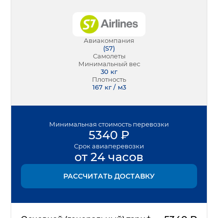
Авиакомпания
(
S7
)
Самолеты
Минимальный вес
30
кг
Плотность
167 кг / м3
Минимальная
стоимость перевозки
5340
₽
Срок
авиаперевозки
от 24 часов
РАССЧИТАТЬ ДОСТАВКУ