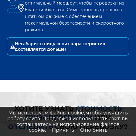
оптимальный маршрут, чтобы перевозки из
Екатеринбурга
во
Симферополь
прошли в
штатном режиме с обеспечением
максимальной безопасности и скоростного
режима.
Негабарит в виду своих характеристик
доставляется дольше!
ХОТИТЕ УЗНАТЬ
СТОИМОСТЬ
Мы используем файлы cookie, чтобы улучшить
ГРУЗОПЕРЕВОЗКИ
ИЛИ
работу сайта. Продолжая использовать сайт, вы
соглашаетесь на использование файлов
ОТСЛЕДИТЬ
СВОЮ ПЕРЕВОЗКУ?
cookie.
Принять
Отклонить