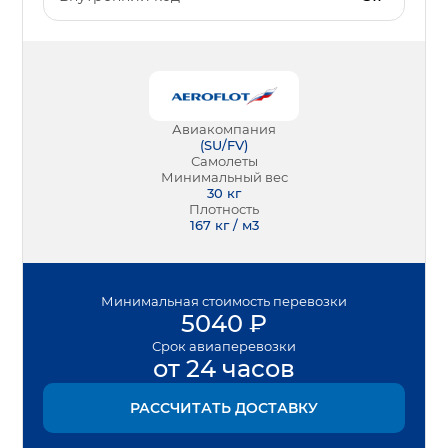
Авиакомпания
(
SU/FV
)
Самолеты
Минимальный вес
30
кг
Плотность
167 кг / м3
Минимальная
стоимость перевозки
5040
₽
Срок
авиаперевозки
от 24 часов
РАССЧИТАТЬ ДОСТАВКУ