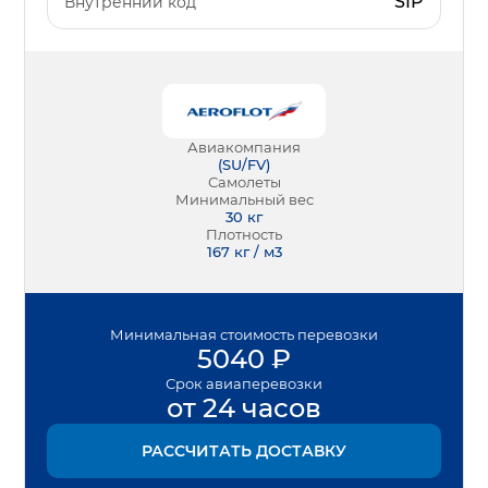
SIP
Внутренний код
Авиакомпания
(
SU/FV
)
Самолеты
Минимальный вес
30
кг
Плотность
167 кг / м3
Минимальная
стоимость перевозки
5040
₽
Срок
авиаперевозки
от 24 часов
РАССЧИТАТЬ ДОСТАВКУ