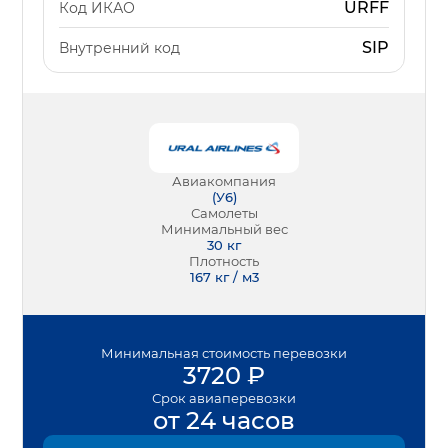
URFF
Код ИКАО
SIP
Внутренний код
Авиакомпания
(
У6
)
Самолеты
Минимальный вес
30
кг
Плотность
167 кг / м3
Минимальная
стоимость перевозки
3720
₽
Срок
авиаперевозки
от 24 часов