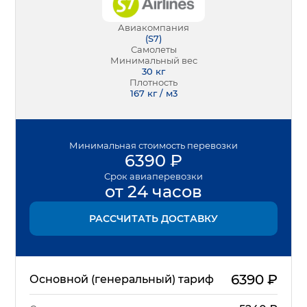
Авиакомпания
(
S7
)
Самолеты
Минимальный вес
30
кг
Плотность
167 кг / м3
Минимальная
стоимость перевозки
6390
₽
Срок
авиаперевозки
от 24 часов
РАССЧИТАТЬ ДОСТАВКУ
6390
₽
Основной (генеральный) тариф