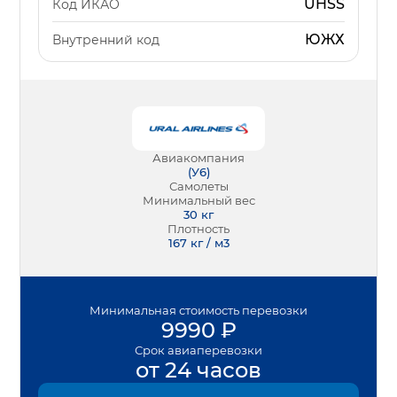
UHSS
Код ИКАО
ЮЖХ
Внутренний код
Авиакомпания
(
У6
)
Самолеты
Минимальный вес
30
кг
Плотность
167 кг / м3
Минимальная
стоимость перевозки
9990
₽
Срок
авиаперевозки
от 24 часов