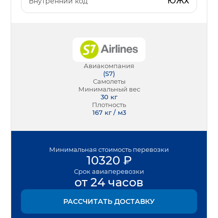
ЮЖХ
Внутренний код
Авиакомпания
(
S7
)
Самолеты
Минимальный вес
30
кг
Плотность
167 кг / м3
Минимальная
стоимость перевозки
10320
₽
Срок
авиаперевозки
от 24 часов
РАССЧИТАТЬ ДОСТАВКУ