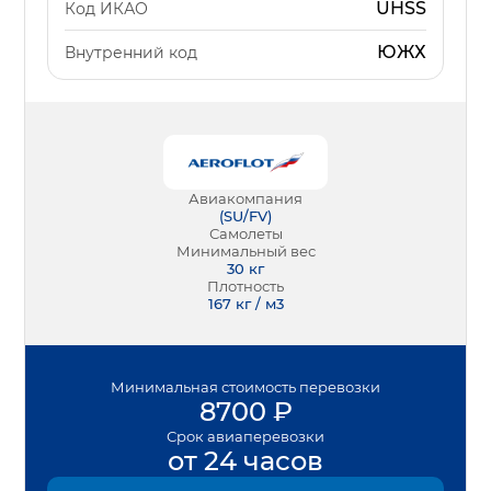
UHSS
Код ИКАО
ЮЖХ
Внутренний код
Авиакомпания
(
SU/FV
)
Самолеты
Минимальный вес
30
кг
Плотность
167 кг / м3
Минимальная
стоимость перевозки
8700
₽
Срок
авиаперевозки
от 24 часов