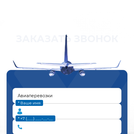
ЗАКАЗАТЬ ЗВОНОК
* Ваше имя
* +7 (___) ___-__-__