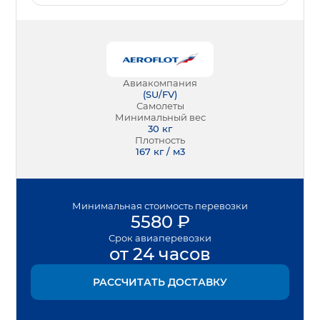
Авиакомпания
(
SU/FV
)
Самолеты
Минимальный вес
30
кг
Плотность
167 кг / м3
Минимальная
стоимость перевозки
5580
₽
Срок
авиаперевозки
от 24 часов
РАССЧИТАТЬ ДОСТАВКУ