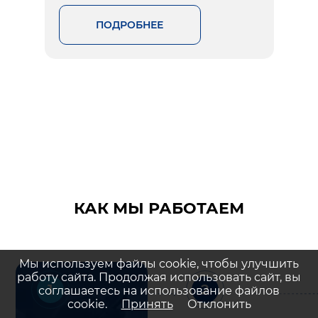
ПОДРОБНЕЕ
КАК МЫ РАБОТАЕМ
Мы используем файлы cookie, чтобы улучшить
работу сайта. Продолжая использовать сайт, вы
1
2
соглашаетесь на использование файлов
cookie.
Принять
Отклонить