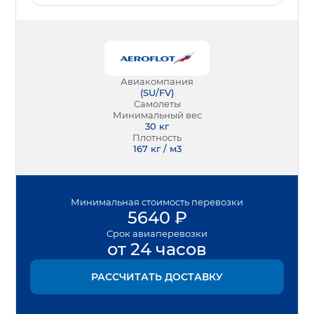
Авиакомпания
(
SU/FV
)
Самолеты
Минимальный вес
30
кг
Плотность
167 кг / м3
Минимальная
стоимость перевозки
5640
₽
Срок
авиаперевозки
от 24 часов
РАССЧИТАТЬ ДОСТАВКУ