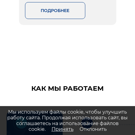
ПОДРОБНЕЕ
КАК МЫ РАБОТАЕМ
Мы используем файлы cookie, чтобы улучшить
работу сайта. Продолжая использовать сайт, вы
1
2
соглашаетесь на использование файлов
cookie.
Принять
Отклонить