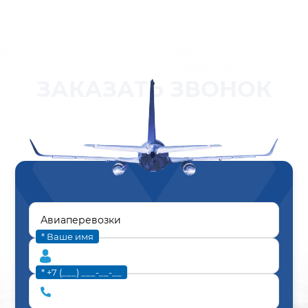
ЗАКАЗАТЬ ЗВОНОК
* Ваше имя
* +7 (___) ___-__-__