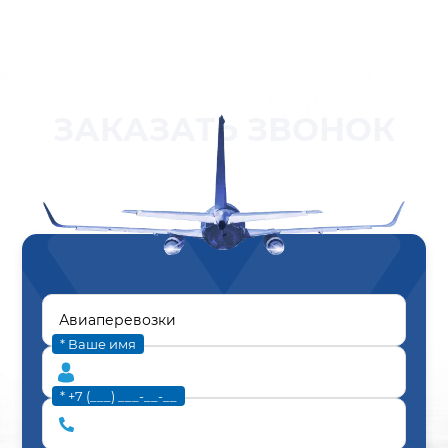
ЗАКАЗАТЬ ЗВОНОК
* Ваше имя
* +7 (___) ___-__-__