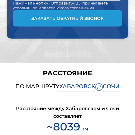
Нажимая кнопку «Отправить» Вы принимаете
условия
Пользовательского соглашения
ЗАКАЗАТЬ ОБРАТНЫЙ ЗВОНОК
РАССТОЯНИЕ
ПО МАРШРУТУ
ХАБАРОВСК
СОЧИ
Расстояние между
Хабаровском
и
Сочи
составляет
~
8039
км