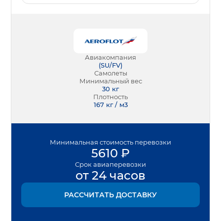
Авиакомпания
(
SU/FV
)
Самолеты
Минимальный вес
30
кг
Плотность
167 кг / м3
Минимальная
стоимость перевозки
5610
₽
Срок
авиаперевозки
от 24 часов
РАССЧИТАТЬ ДОСТАВКУ