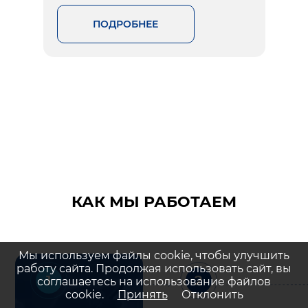
ПОДРОБНЕЕ
КАК МЫ РАБОТАЕМ
Мы используем файлы cookie, чтобы улучшить
работу сайта. Продолжая использовать сайт, вы
1
2
соглашаетесь на использование файлов
cookie.
Принять
Отклонить