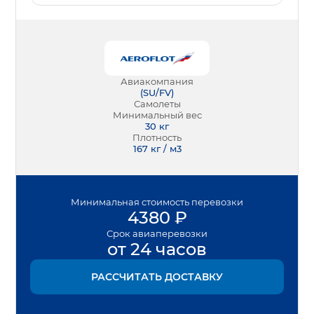
Авиакомпания
(
SU/FV
)
Самолеты
Минимальный вес
30
кг
Плотность
167 кг / м3
Минимальная
стоимость перевозки
4380
₽
Срок
авиаперевозки
от 24 часов
РАССЧИТАТЬ ДОСТАВКУ