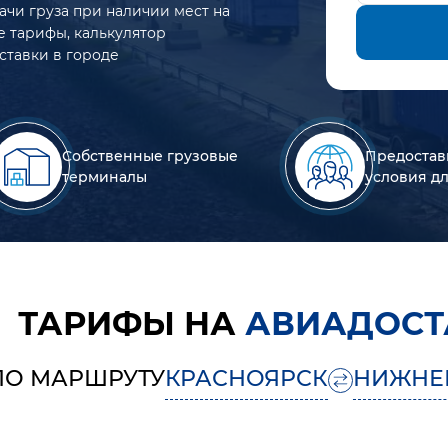
ачи груза при наличии мест на
е тарифы, калькулятор
ставки в городе
Собственные грузовые
Предостав
терминалы
условия д
ТАРИФЫ НА
АВИАДОСТ
ПО МАРШРУТУ
КРАСНОЯРСК
НИЖНЕ