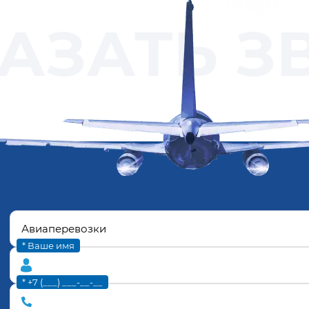
АЗАТЬ З
* Ваше имя
* +7 (___) ___-__-__