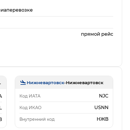
виаперевозке
прямой рейс
Нижневартовск
-
Нижневартовск
льяново)
NJC
Код ИАТА
A
USNN
Код ИКАО
L
НЖВ
Внутренний код
В