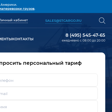
 Америки.
иаперевозки грузов
.
Личный кабинет
SALES@STCARGO.RU
8 (495) 545-47-65
МЕНТЫ
КОНТАКТЫ
ежедневно с 08:00 до 20:00
просить персональный тариф
елефон
mail
имя