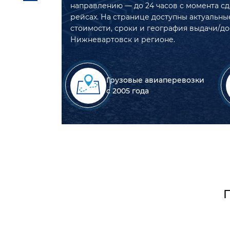
направлению — до 24 часов с момента сд
рейсах. На странице доступны актуальны
стоимости, сроки и география выдачи/до
Нижневартовск и регионе.
Грузовые авиаперевозки
с 2005 года