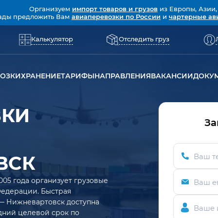
Организуем
импорт товаров и грузов
из Европы, Азии,
ады предложить Вам
авиаперевозки по России
и
чартерные ав
Калькулятор
Отследить груз
ВОЗКИ
ХРАНЕНИЕ
ТАРИФЫ
НАПРАВЛЕНИЯ
ВАКАНСИИ
ДОКУ
ЗКИ
За
ВСК
Ваш т
005 года организует грузовые
Ваш e
Федерации. Быстрая
 — Нижневартовск доступна
Ваше 
едний целевой срок по