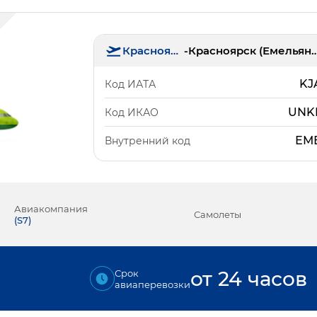
Красноярск
-
Красноярск (Еме
KJ
Код ИАТА
UNK
Код ИКАО
ЕМ
Внутренний код
Авиакомпания
Самолеты
(
S7
)
₽
от 24 часов
Срок
авиаперевозки