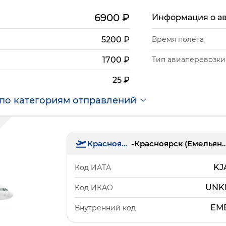
6900
₽
Информация о а
5200
₽
Время полета
Тип авиаперевозки
1700
₽
25
₽
по категориям отправлений
Красноярск
-
Красноярск (Еме
KJ
Код ИАТА
UNK
Код ИКАО
ЕМ
Внутренний код