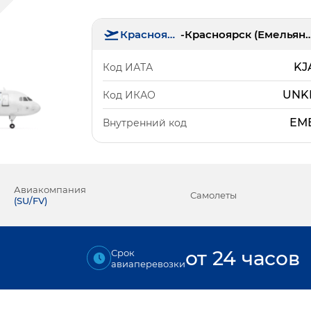
Красноярск
-
Красноярск (Еме
KJ
Код ИАТА
UNK
Код ИКАО
ЕМ
Внутренний код
Авиакомпания
Самолеты
(
SU/FV
)
от 24 часов
Срок
авиаперевозки