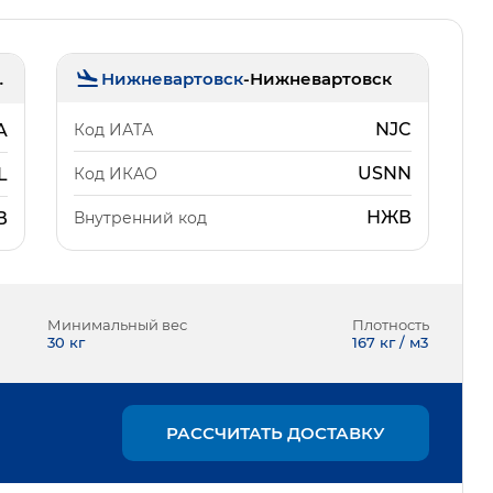
Нижневартовск
-
Нижневартовск
льяново)
NJC
Код ИАТА
A
USNN
Код ИКАО
L
НЖВ
Внутренний код
В
Минимальный вес
Плотность
30
кг
167 кг / м3
РАССЧИТАТЬ ДОСТАВКУ