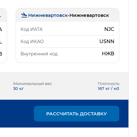
Нижневартовск
-
Нижневартовск
льяново)
NJC
Код ИАТА
A
USNN
Код ИКАО
L
НЖВ
Внутренний код
В
Минимальный вес
Плотность
30
кг
167 кг / м3
РАССЧИТАТЬ ДОСТАВКУ