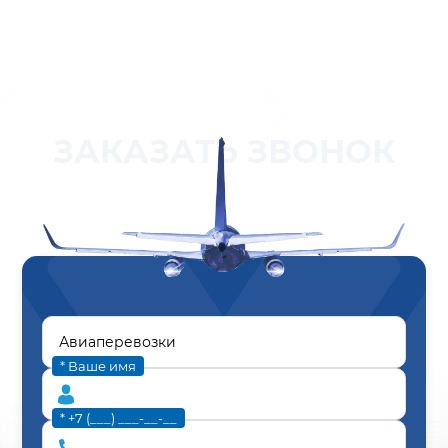
ЗАКАЗАТЬ ЗВОНОК
* Ваше имя
* +7 (___) ___-__-__