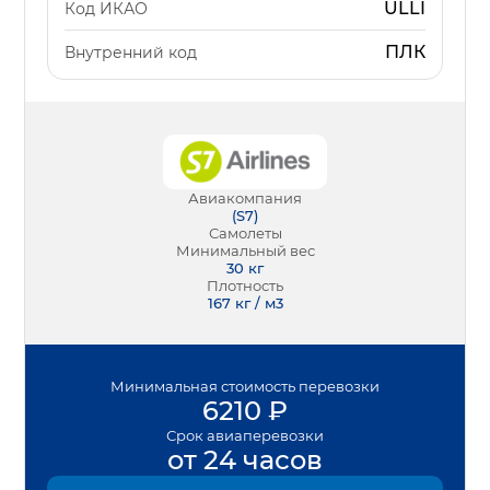
ULLI
Код ИКАО
ПЛК
Внутренний код
Авиакомпания
(
S7
)
Самолеты
Минимальный вес
30
кг
Плотность
167 кг / м3
Минимальная
стоимость перевозки
6210
₽
Срок
авиаперевозки
от 24 часов