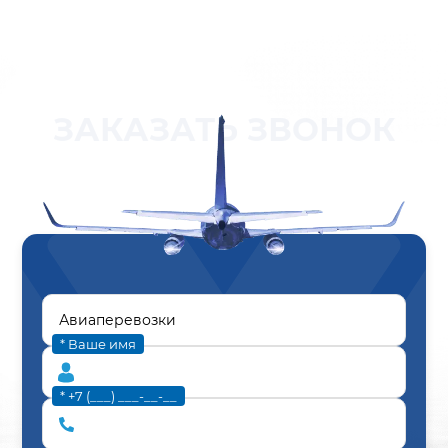
ЗАКАЗАТЬ ЗВОНОК
* Ваше имя
* +7 (___) ___-__-__