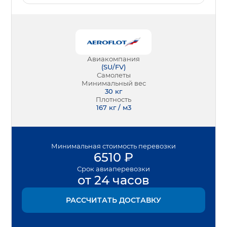
Авиакомпания
(
SU/FV
)
Самолеты
Минимальный вес
30
кг
Плотность
167 кг / м3
Минимальная
стоимость перевозки
6510
₽
Срок
авиаперевозки
от 24 часов
РАССЧИТАТЬ ДОСТАВКУ