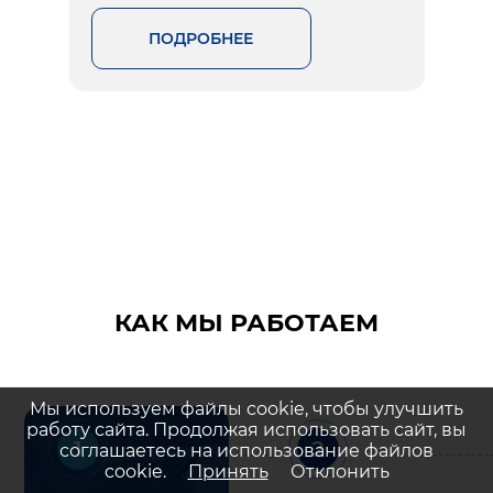
ПОДРОБНЕЕ
КАК МЫ РАБОТАЕМ
Мы используем файлы cookie, чтобы улучшить
работу сайта. Продолжая использовать сайт, вы
1
2
соглашаетесь на использование файлов
cookie.
Принять
Отклонить