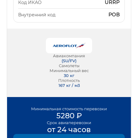
URRP
Код ИКАО
РОВ
Внутренний код
Авиакомпания
(
SU/FV
)
Самолеты
Минимальный вес
30
кг
Плотность
167 кг / м3
Минимальная
стоимость перевозки
5280
₽
Срок
авиаперевозки
от 24 часов