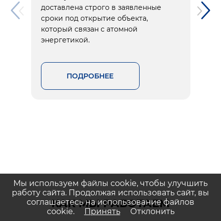
доставлена строго в заявленные
сроки под открытие объекта,
который связан с атомной
энергетикой.
ПОДРОБНЕЕ
Мы используем файлы cookie, чтобы улучшить
работу сайта. Продолжая использовать сайт, вы
КАК МЫ РАБОТАЕМ
соглашаетесь на использование файлов
cookie.
Принять
Отклонить