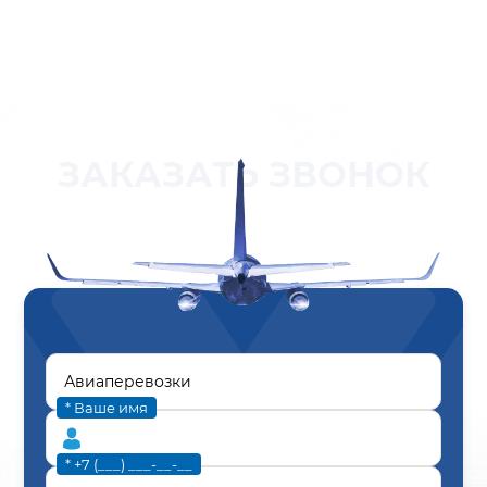
ЗАКАЗАТЬ ЗВОНОК
* Ваше имя
* +7 (___) ___-__-__