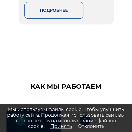
ПОДРОБНЕЕ
КАК МЫ РАБОТАЕМ
Мы используем файлы cookie, чтобы улучшить
работу сайта. Продолжая использовать сайт, вы
1
2
соглашаетесь на использование файлов
cookie.
Принять
Отклонить