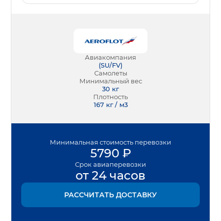
Авиакомпания
(
SU/FV
)
Самолеты
Минимальный вес
30
кг
Плотность
167 кг / м3
Минимальная
стоимость перевозки
5790
₽
Срок
авиаперевозки
от 24 часов
РАССЧИТАТЬ ДОСТАВКУ