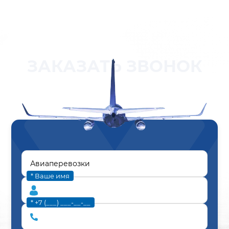
ЗАКАЗАТЬ ЗВОНОК
* Ваше имя
* +7 (___) ___-__-__