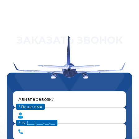
ЗАКАЗАТЬ ЗВОНОК
* Ваше имя
* +7 (___) ___-__-__