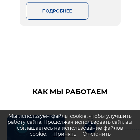
ПОДРОБНЕЕ
КАК МЫ РАБОТАЕМ
Мы используем файлы cookie, чтобы улучшить
работу сайта. Продолжая использовать сайт, вы
1
2
соглашаетесь на использование файлов
cookie.
Принять
Отклонить