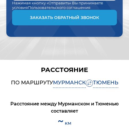
Нажимая кнопку «Отправить» Вы принимаете
условия
Пользовательского соглашения
ЗАКАЗАТЬ ОБРАТНЫЙ ЗВОНОК
РАССТОЯНИЕ
ПО МАРШРУТУ
МУРМАНСК
ТЮМЕНЬ
Расстояние между
Мурманском
и
Тюменью
составляет
~
км