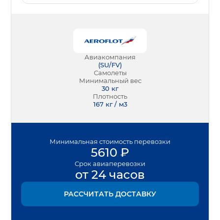
Авиакомпания
(
SU/FV
)
Самолеты
Минимальный вес
30
кг
Плотность
167 кг / м3
Минимальная
стоимость перевозки
5610
₽
Срок
авиаперевозки
от 24 часов
РАССЧИТАТЬ ДОСТАВКУ