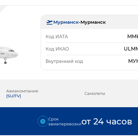
Мурманск
-
Мурманск
MM
Код ИАТА
ULM
Код ИКАО
МУ
Внутренний код
Авиакомпания
Самолеты
(
SU/FV
)
от 24 часов
Срок
авиаперевозки