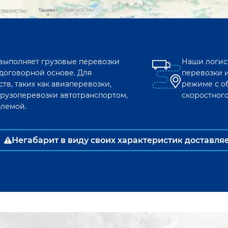
 выполняет грузовые перевозки
Наши логис
договорной основе. Для
перевозки 
тв, таких как авиаперевозки,
режиме с о
рузоперевозки автотранспортом,
скоростног
блемой.
Негабарит в виду своих характеристик доставля