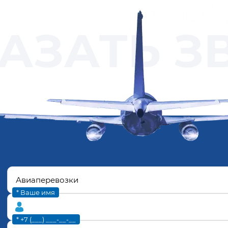
АЗАТЬ З
* Ваше имя
* +7 (___) ___-__-__