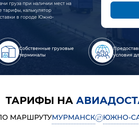
ачи груза при наличии мест на
е тарифы, калькулятор
оставки в городе Южно-
Собственные грузовые
Предостав
терминалы
условия д
ТАРИФЫ НА
АВИАДОСТ
ПО МАРШРУТУ
МУРМАНСК
ЮЖНО-С