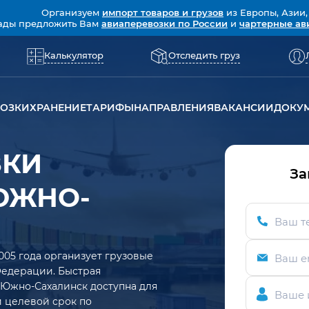
Организуем
импорт товаров и грузов
из Европы, Азии,
ады предложить Вам
авиаперевозки по России
и
чартерные ав
Калькулятор
Отследить груз
ВОЗКИ
ХРАНЕНИЕ
ТАРИФЫ
НАПРАВЛЕНИЯ
ВАКАНСИИ
ДОКУ
ЗКИ
За
ЮЖНО-
Ваш т
005 года организует грузовые
Ваш e
Федерации. Быстрая
 Южно-Сахалинск доступна для
Ваше 
ий целевой срок по