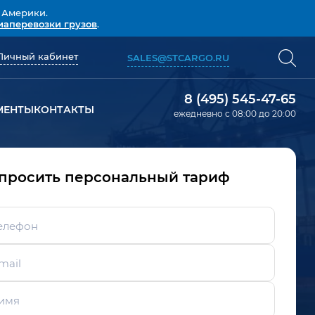
 Америки.
иаперевозки грузов
.
Личный кабинет
SALES@STCARGO.RU
8 (495) 545-47-65
МЕНТЫ
КОНТАКТЫ
ежедневно с 08:00 до 20:00
просить персональный тариф
елефон
mail
имя