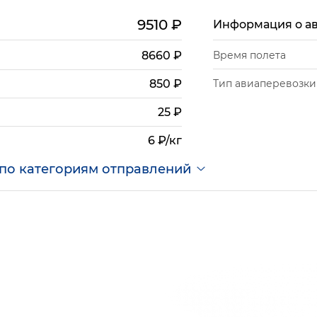
9510
₽
Информация о а
8660
₽
Время полета
Тип авиаперевозки
850
₽
25
₽
6 ₽/кг
по категориям отправлений