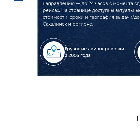
направлению — до 24 часов с момента сд
рейсах. На странице доступны актуальны
стоимости, сроки и география выдачи/д
Сахалинск и регионе.
Грузовые авиаперевозки
с 2005 года