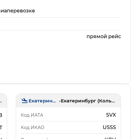
виаперевозке
прямой рейс
Екатеринбург
-
Екатеринбург (Кольцово)
(Толмачёво)
SVX
Код ИАТА
B
USSS
Код ИКАО
T