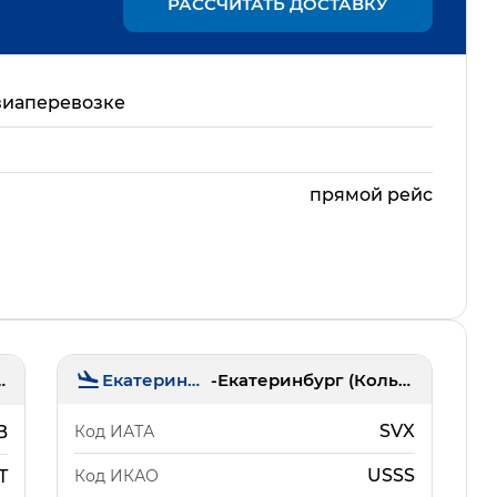
РАССЧИТАТЬ ДОСТАВКУ
виаперевозке
прямой рейс
Екатеринбург
-
Екатеринбург (Кольцово)
(Толмачёво)
SVX
Код ИАТА
B
USSS
Код ИКАО
T