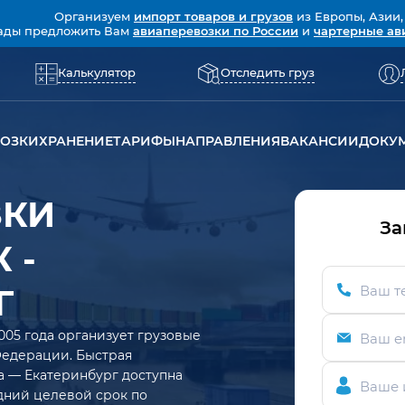
Организуем
импорт товаров и грузов
из Европы, Азии,
ады предложить Вам
авиаперевозки по России
и
чартерные ав
Калькулятор
Отследить груз
ВОЗКИ
ХРАНЕНИЕ
ТАРИФЫ
НАПРАВЛЕНИЯ
ВАКАНСИИ
ДОКУ
ЗКИ
За
 -
Г
Ваш т
005 года организует грузовые
Ваш e
Федерации. Быстрая
а — Екатеринбург доступна
Ваше 
едний целевой срок по