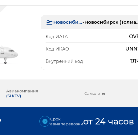
Новосибирск
-
Новосибирск 
OV
Код ИАТА
UNN
Код ИКАО
ТЛ
Внутренний код
Авиакомпания
Самолеты
(
SU/FV
)
₽
от 24 часов
Срок
авиаперевозки