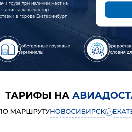
ачи груза при наличии мест на
е тарифы, калькулятор
ставки в городе Екатеринбург
Собственные грузовые
Предостав
терминалы
условия д
ТАРИФЫ НА
АВИАДОСТ
ПО МАРШРУТУ
НОВОСИБИРСК
ЕКАТ