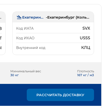
Екатеринбург
-
Екатеринбург (Кольцово)
(Толмачёво)
SVX
Код ИАТА
B
USSS
Код ИКАО
T
КЛЦ
Внутренний код
Ч
Минимальный вес
Плотность
30
кг
167 кг / м3
РАССЧИТАТЬ ДОСТАВКУ