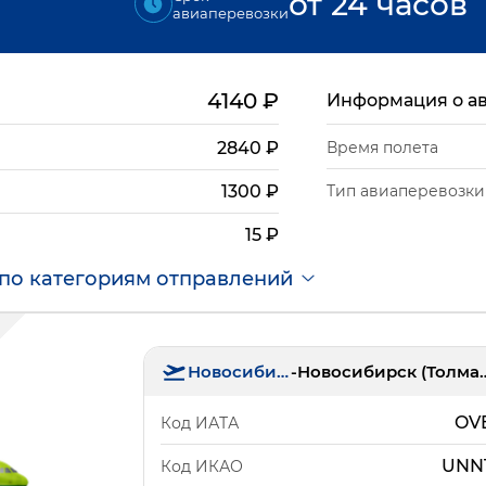
от 24 часов
авиаперевозки
4140
₽
Информация о а
2840
₽
Время полета
Тип авиаперевозки
1300
₽
15
₽
по категориям отправлений
Новосибирск
-
Новосибирск 
OV
Код ИАТА
UNN
Код ИКАО