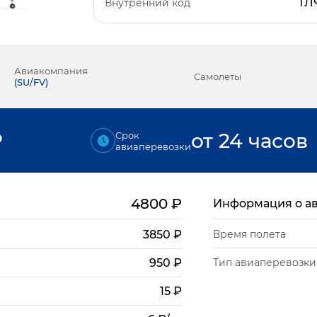
ТЛ
Внутренний код
Авиакомпания
Самолеты
(
SU/FV
)
₽
от 24 часов
Срок
авиаперевозки
4800
₽
Информация о а
3850
₽
Время полета
Тип авиаперевозки
950
₽
15
₽