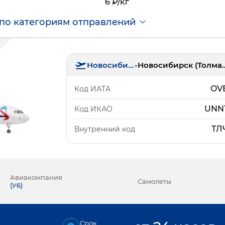
6 ₽/кг
по категориям отправлений
Новосибирск
-
Новосибирск 
OV
Код ИАТА
UNN
Код ИКАО
ТЛ
Внутренний код
Авиакомпания
Самолеты
(
У6
)
Срок