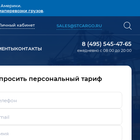
 Америки.
иаперевозки грузов
.
Личный кабинет
SALES@STCARGO.RU
8 (495) 545-47-65
МЕНТЫ
КОНТАКТЫ
ежедневно с 08:00 до 20:00
просить персональный тариф
елефон
mail
имя