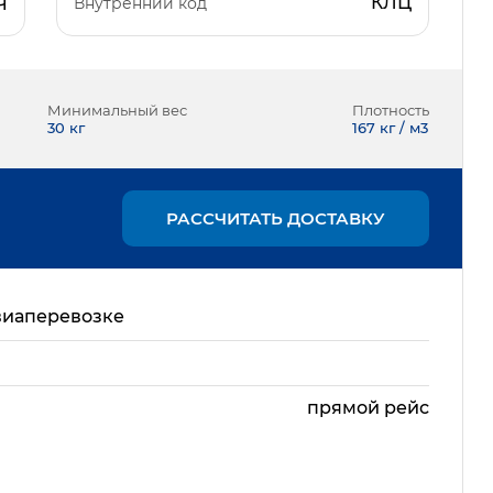
КЛЦ
Внутренний код
Ч
Минимальный вес
Плотность
30
кг
167 кг / м3
РАССЧИТАТЬ ДОСТАВКУ
виаперевозке
прямой рейс