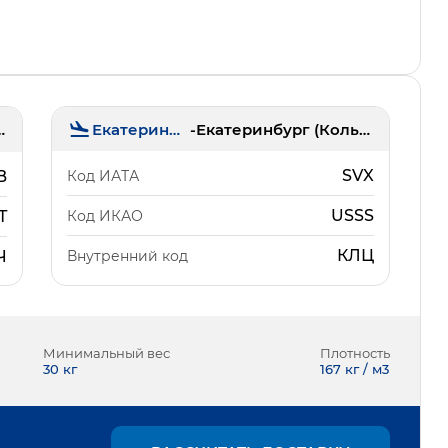
Екатеринбург
-
Екатеринбург (Кольцово)
(Толмачёво)
SVX
Код ИАТА
B
USSS
Код ИКАО
T
КЛЦ
Внутренний код
Ч
Минимальный вес
Плотность
30
кг
167 кг / м3