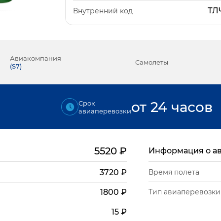
ТЛ
Внутренний код
Авиакомпания
Самолеты
(
S7
)
от 24 часов
Срок
авиаперевозки
5520
₽
Информация о а
3720
₽
Время полета
Тип авиаперевозки
1800
₽
15
₽