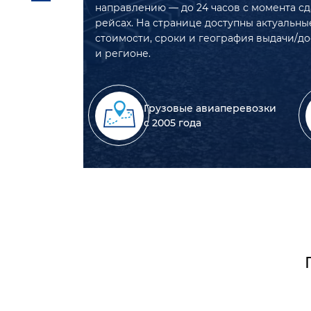
направлению — до 24 часов с момента сд
рейсах. На странице доступны актуальны
стоимости, сроки и география выдачи/до
и регионе.
Грузовые авиаперевозки
с 2005 года