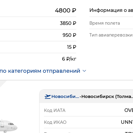
4800
₽
Информация о а
3850
₽
Время полета
Тип авиаперевозки
950
₽
15
₽
6 ₽/кг
по категориям отправлений
Новосибирск
-
Новосибирск 
OV
Код ИАТА
UNN
Код ИКАО