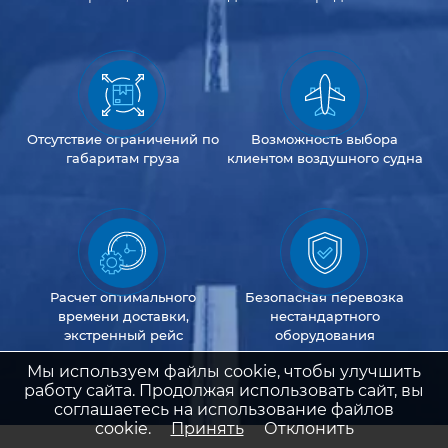
Отсутствие
ограничений
по
Возможность
выбора
габаритам груза
клиентом
воздушного судна
Расчет оптимального
Безопасная перевозка
времени доставки,
нестандартного
экстренный рейс
оборудования
Мы используем файлы cookie, чтобы улучшить
работу сайта. Продолжая использовать сайт, вы
соглашаетесь на использование файлов
cookie.
Принять
Отклонить