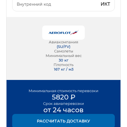
ИКТ
Внутренний код
Авиакомпания
(
SU/FV
)
Самолеты
Минимальный вес
30
кг
Плотность
167 кг / м3
Минимальная
стоимость перевозки
5820
₽
Срок
авиаперевозки
от 24 часов
РАССЧИТАТЬ ДОСТАВКУ