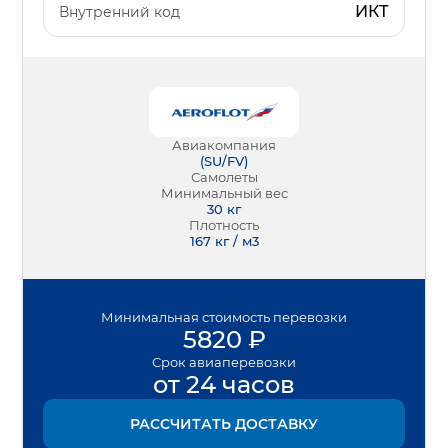
ИКТ
Внутренний код
Авиакомпания
(
SU/FV
)
Самолеты
Минимальный вес
30
кг
Плотность
167 кг / м3
Минимальная
стоимость перевозки
5820
₽
Срок
авиаперевозки
от 24 часов
РАССЧИТАТЬ ДОСТАВКУ