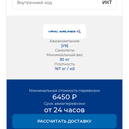
ИКТ
Внутренний код
Авиакомпания
(
У6
)
Самолеты
Минимальный вес
30
кг
Плотность
167 кг / м3
Минимальная
стоимость перевозки
6450
₽
Срок
авиаперевозки
от 24 часов
РАССЧИТАТЬ ДОСТАВКУ