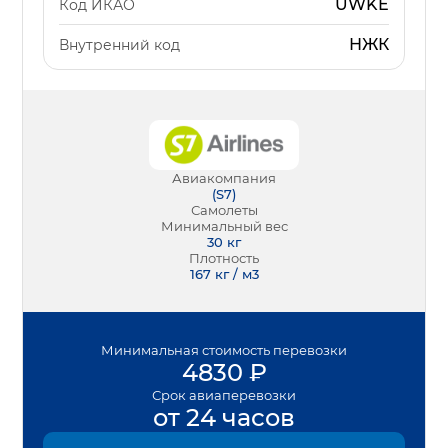
UWKE
Код ИКАО
НЖК
Внутренний код
Авиакомпания
(
S7
)
Самолеты
Минимальный вес
30
кг
Плотность
167 кг / м3
Минимальная
стоимость перевозки
4830
₽
Срок
авиаперевозки
от 24 часов