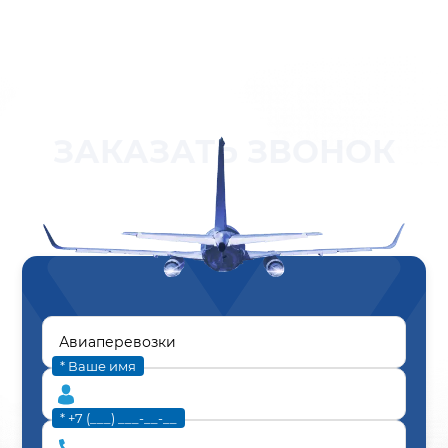
ЗАКАЗАТЬ ЗВОНОК
* Ваше имя
* +7 (___) ___-__-__