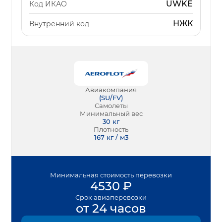
UWKE
Код ИКАО
НЖК
Внутренний код
Авиакомпания
(
SU/FV
)
Самолеты
Минимальный вес
30
кг
Плотность
167 кг / м3
Минимальная
стоимость перевозки
4530
₽
Срок
авиаперевозки
от 24 часов