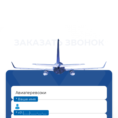
ЗАКАЗАТЬ ЗВОНОК
* Ваше имя
* +7 (___) ___-__-__