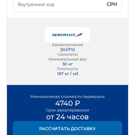
СРН
Внутренний код
Авиакомпания
(
SU/FV
)
Самолеты
Минимальный вес
30
кг
Плотность
167 кг / м3
Минимальная
стоимость перевозки
4740
₽
Срок
авиаперевозки
от 24 часов
РАССЧИТАТЬ ДОСТАВКУ