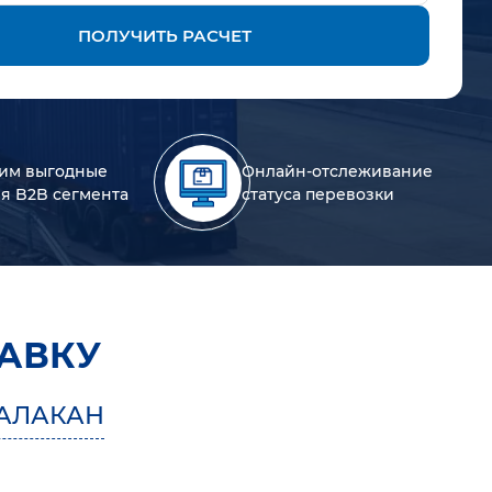
ПОЛУЧИТЬ РАСЧЕТ
им выгодные
Онлайн-отслеживание
ля B2B сегмента
статуса перевозки
АВКУ
АЛАКАН