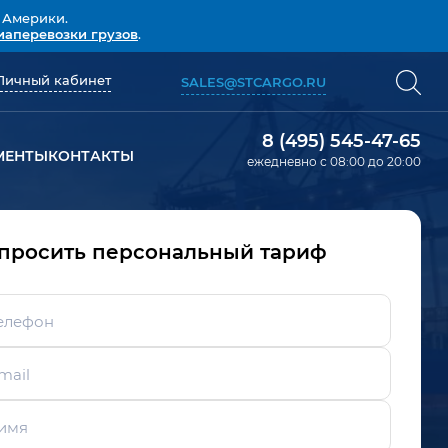
 Америки.
иаперевозки грузов
.
Личный кабинет
SALES@STCARGO.RU
8 (495) 545-47-65
МЕНТЫ
КОНТАКТЫ
ежедневно с 08:00 до 20:00
просить персональный тариф
елефон
mail
имя