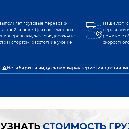
 выполняет грузовые перевозки
Наши логис
оворной основе. Для современных
перевозки 
к авиаперевозки, железнодорожные
режиме с о
отранспортом, расстояние уже не
скоростног
Негабарит в виду своих характеристик доставля
 УЗНАТЬ
СТОИМОСТЬ ГР