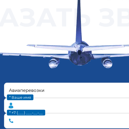
АЗАТЬ З
* Ваше имя
* +7 (___) ___-__-__