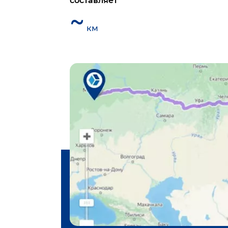
составляет
~
км