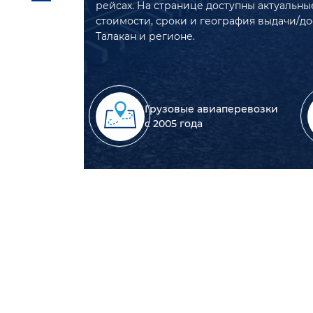
рейсах. На странице доступны актуальны
стоимости, сроки и география выдачи/до
Талакан и регионе.
Грузовые авиаперевозки
с 2005 года