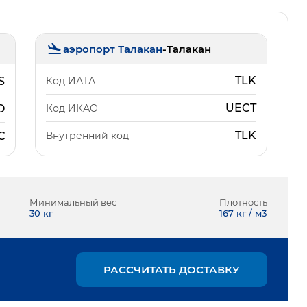
аэропорт Талакан
-
Талакан
TLK
Код ИАТА
S
UECT
Код ИКАО
O
TLK
Внутренний код
С
Минимальный вес
Плотность
30
кг
167 кг / м3
РАССЧИТАТЬ ДОСТАВКУ