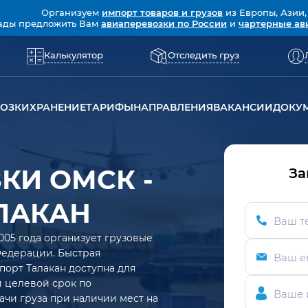
Организуем
импорт товаров и грузов
из Европы, Азии,
ады предложить Вам
авиаперевозки по России
и
чартерные ав
Калькулятор
Отследить груз
ВОЗКИ
ХРАНЕНИЕ
ТАРИФЫ
НАПРАВЛЕНИЯ
ВАКАНСИИ
ДОКУ
КИ ОМСК -
За
ЛАКАН
Ваш т
005 года организует грузовые
Федерации. Быстрая
Ваш e
порт Талакан доступна для
ий целевой срок по
Ваше 
ачи груза при наличии мест на