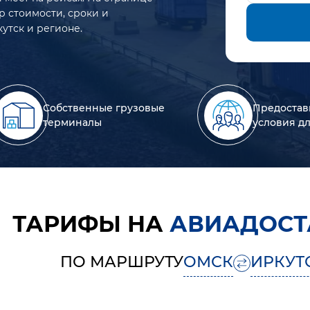
р стоимости, сроки и
утск и регионе.
Собственные грузовые
Предостав
терминалы
условия д
ТАРИФЫ НА
АВИАДОСТ
ПО МАРШРУТУ
ОМСК
ИРКУТ