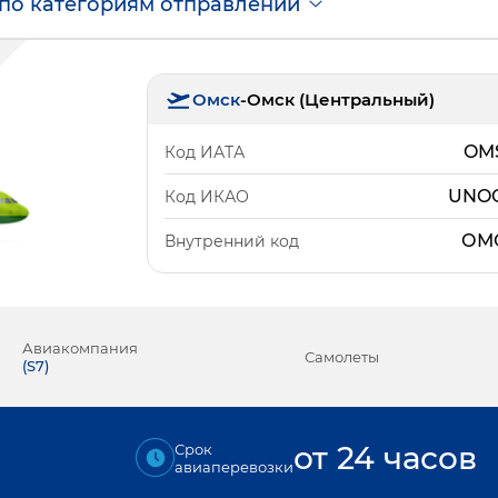
по категориям отправлений
Омск
-
Омск (Центральный)
OM
Код ИАТА
UNO
Код ИКАО
ОМ
Внутренний код
Авиакомпания
Самолеты
(
S7
)
от 24 часов
Срок
авиаперевозки