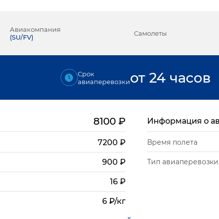
Авиакомпания
Самолеты
(
SU/FV
)
от 24 часов
Срок
авиаперевозки
8100
₽
Информация о а
7200
₽
Время полета
Тип авиаперевозки
900
₽
16
₽
6 ₽/кг