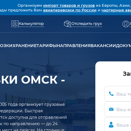
Организуем
импорт товаров и грузов
из Европы, Азии,
ады предложить Вам
авиаперевозки по России
и
чартерные ав
Калькулятор
Отследить груз
ВОЗКИ
ХРАНЕНИЕ
ТАРИФЫ
НАПРАВЛЕНИЯ
ВАКАНСИИ
ДОКУ
За
КИ ОМСК -
Ваш т
005 года организует грузовые
Ваш e
Федерации. Быстрая
тск доступна для отправлений
рок по направлению — до 24
Ваше 
 мест на рейсах. На странице