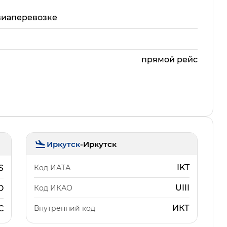
виаперевозке
прямой рейс
Иркутск
-
Иркутск
IKT
Код ИАТА
S
UIII
Код ИКАО
O
ИКТ
Внутренний код
С