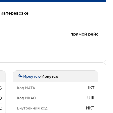
виаперевозке
прямой рейс
Иркутск
-
Иркутск
IKT
Код ИАТА
S
UIII
Код ИКАО
O
ИКТ
Внутренний код
С