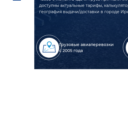
доступны актуальные тарифы, калькулято
география выдачи/доставки в городе Ирк
Грузовые авиаперевозки
с 2005 года