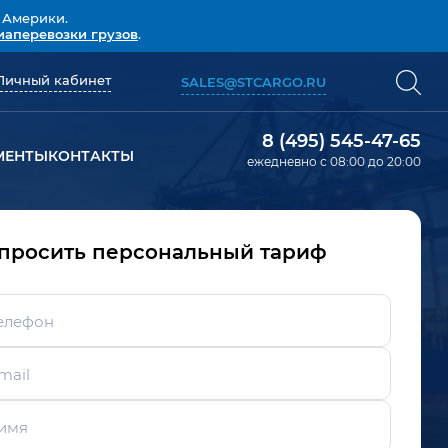
 Америки.
иаперевозки грузов
.
Личный кабинет
SALES@STCARGO.RU
8 (495) 545-47-65
МЕНТЫ
КОНТАКТЫ
ежедневно с 08:00 до 20:00
просить персональный тариф
елефон
mail
имя