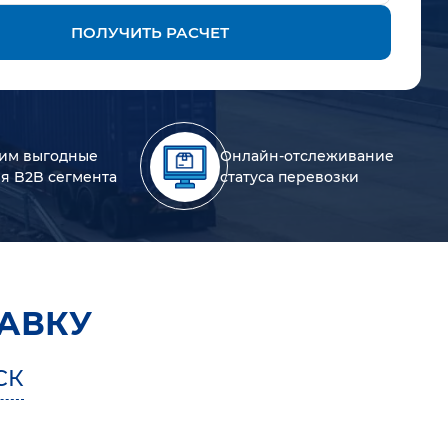
ПОЛУЧИТЬ РАСЧЕТ
им выгодные
Онлайн-отслеживание
ля B2B сегмента
статуса перевозки
АВКУ
СК