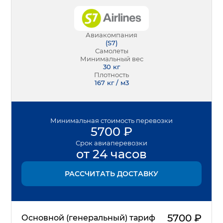
Авиакомпания
(
S7
)
Самолеты
Минимальный вес
30
кг
Плотность
167 кг / м3
Минимальная
стоимость перевозки
5700
₽
Срок
авиаперевозки
от 24 часов
РАССЧИТАТЬ ДОСТАВКУ
5700
₽
Основной (генеральный) тариф