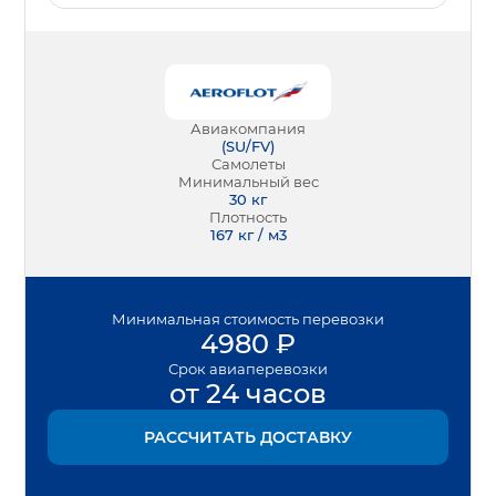
Авиакомпания
(
SU/FV
)
Самолеты
Минимальный вес
30
кг
Плотность
167 кг / м3
Минимальная
стоимость перевозки
4980
₽
Срок
авиаперевозки
от 24 часов
РАССЧИТАТЬ ДОСТАВКУ