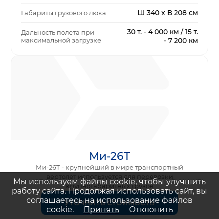
Ш 340 х В 208 см
Габариты грузового люка
30 т. - 4 000 км / 15 т.
Дальность полета при
максимальной загрузке
- 7 200 км
Ми-26Т
Ми-26Т - крупнейший в мире транспортный
вертолет используется для перевозки
Мы используем файлы cookie, чтобы улучшить
крупногабаритных грузов
работу сайта. Продолжая использовать сайт, вы
соглашаетесь на использование файлов
УТОЧНИТЬ СТОИМОСТЬ
cookie.
Принять
Отклонить