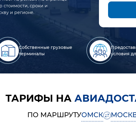
р стоимости, сроки и
кву и регионе.
Собственные грузовые
Предостав
терминалы
условия д
ТАРИФЫ НА
АВИАДОСТ
ПО МАРШРУТУ
ОМСК
МОСК