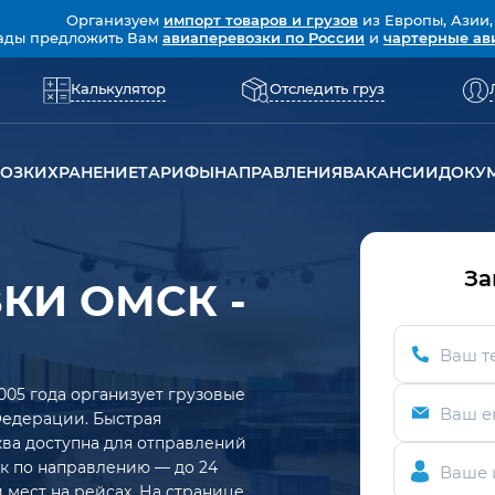
Организуем
импорт товаров и грузов
из Европы, Азии,
ады предложить Вам
авиаперевозки по России
и
чартерные ав
Калькулятор
Отследить груз
ВОЗКИ
ХРАНЕНИЕ
ТАРИФЫ
НАПРАВЛЕНИЯ
ВАКАНСИИ
ДОКУ
За
КИ ОМСК -
Ваш т
005 года организует грузовые
Ваш e
Федерации. Быстрая
ва доступна для отправлений
рок по направлению — до 24
Ваше 
 мест на рейсах. На странице