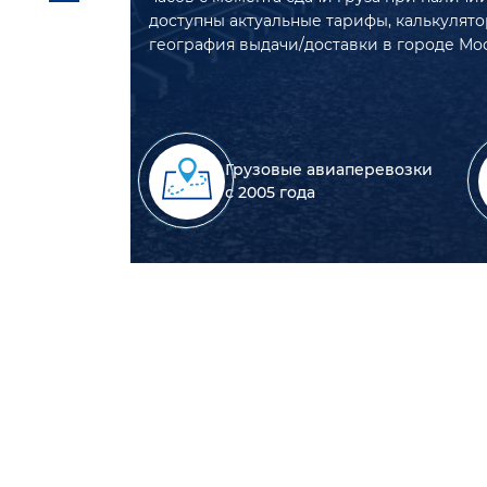
доступны актуальные тарифы, калькулято
география выдачи/доставки в городе Мос
Грузовые авиаперевозки
с 2005 года