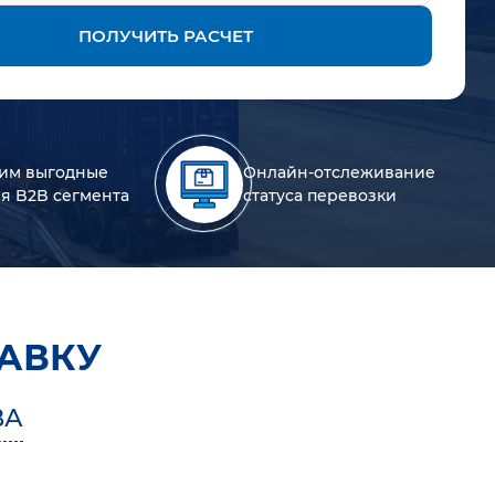
ПОЛУЧИТЬ РАСЧЕТ
им выгодные
Онлайн-отслеживание
ля B2B сегмента
статуса перевозки
АВКУ
ВА