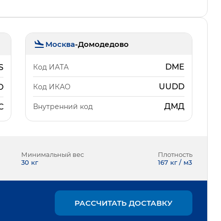
Москва
-
Домодедово
DME
Код ИАТА
S
UUDD
Код ИКАО
O
ДМД
Внутренний код
С
Минимальный вес
Плотность
30
кг
167 кг / м3
РАССЧИТАТЬ ДОСТАВКУ