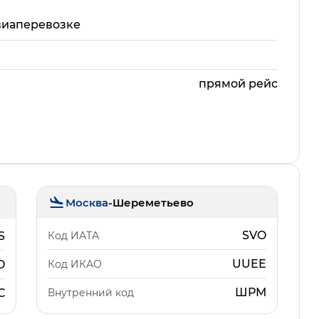
виаперевозке
прямой рейс
Москва
-
Шереметьево
SVO
Код ИАТА
S
UUEE
Код ИКАО
O
ШРМ
Внутренний код
С