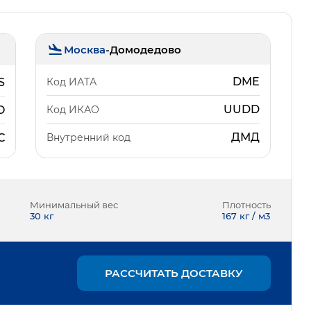
Москва
-
Домодедово
DME
Код ИАТА
S
UUDD
Код ИКАО
O
ДМД
Внутренний код
С
Минимальный вес
Плотность
30
кг
167 кг / м3
РАССЧИТАТЬ ДОСТАВКУ