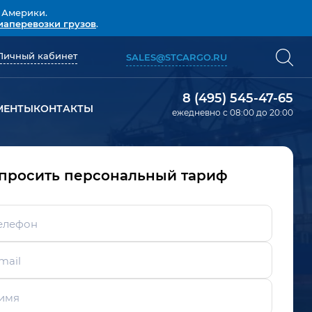
 Америки.
иаперевозки грузов
.
Личный кабинет
SALES@STCARGO.RU
8 (495) 545-47-65
МЕНТЫ
КОНТАКТЫ
ежедневно с 08:00 до 20:00
просить персональный тариф
елефон
mail
имя