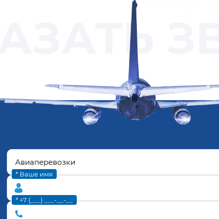
АЗАТЬ З
* Ваше имя
* +7 (___) ___-__-__