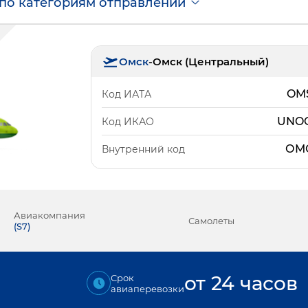
по категориям отправлений
Омск
-
Омск (Центральный)
OM
Код ИАТА
UNO
Код ИКАО
ОМ
Внутренний код
Авиакомпания
Самолеты
(
S7
)
от 24 часов
Срок
авиаперевозки