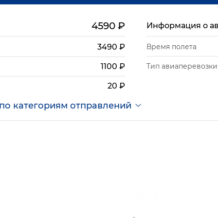
4590
₽
Информация о а
3490
₽
Время полета
Тип авиаперевозки
1100
₽
20
₽
по категориям отправлений