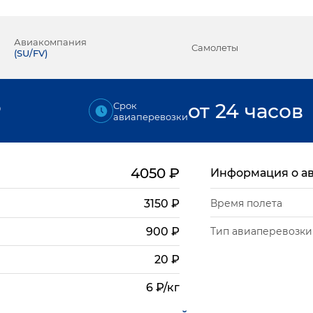
Авиакомпания
Самолеты
(
SU/FV
)
₽
от 24 часов
Срок
авиаперевозки
4050
₽
Информация о а
3150
₽
Время полета
Тип авиаперевозки
900
₽
20
₽
6 ₽/кг