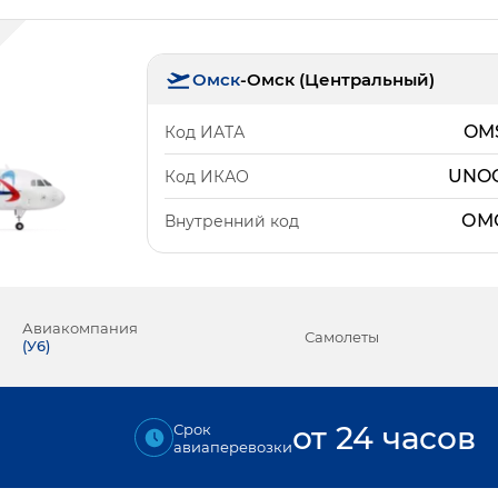
Омск
-
Омск (Центральный)
OM
Код ИАТА
UNO
Код ИКАО
ОМ
Внутренний код
Авиакомпания
Самолеты
(
У6
)
от 24 часов
Срок
авиаперевозки