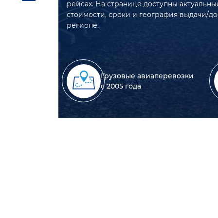
рейсах. На странице доступны актуальны
стоимости, сроки и география выдачи/до
регионе.
Грузовые авиаперевозки
с 2005 года