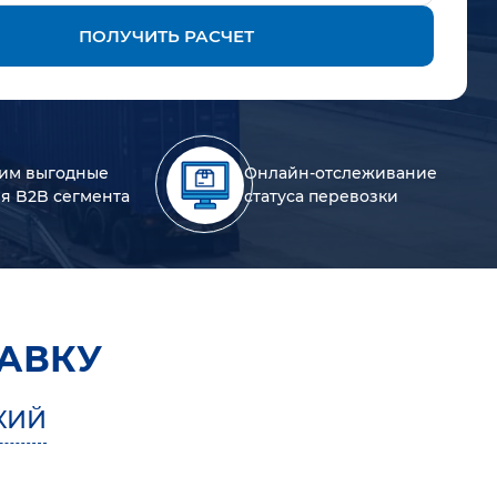
ПОЛУЧИТЬ РАСЧЕТ
им выгодные
Онлайн-отслеживание
ля B2B сегмента
статуса перевозки
АВКУ
КИЙ