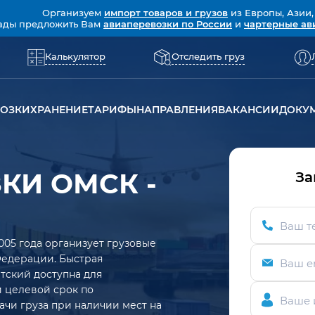
Организуем
импорт товаров и грузов
из Европы, Азии,
ады предложить Вам
авиаперевозки по России
и
чартерные ав
Калькулятор
Отследить груз
ВОЗКИ
ХРАНЕНИЕ
ТАРИФЫ
НАПРАВЛЕНИЯ
ВАКАНСИИ
ДОКУ
КИ ОМСК -
За
Ваш т
005 года организует грузовые
Федерации. Быстрая
Ваш e
тский доступна для
ий целевой срок по
Ваше 
ачи груза при наличии мест на