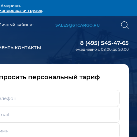
 Америки.
иаперевозки грузов
.
Личный кабинет
SALES@STCARGO.RU
8 (495) 545-47-65
МЕНТЫ
КОНТАКТЫ
ежедневно с 08:00 до 20:00
просить персональный тариф
елефон
mail
имя