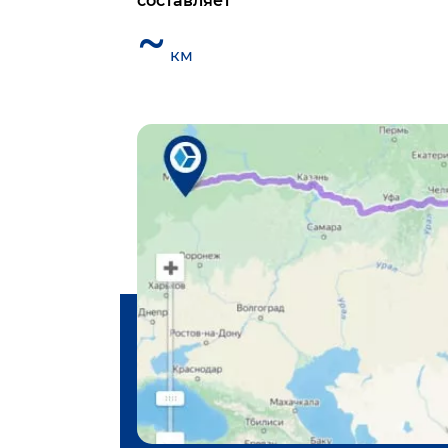
составляет
~
км