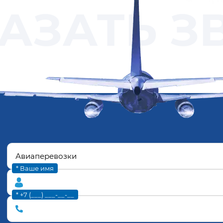
АЗАТЬ З
* Ваше имя
* +7 (___) ___-__-__