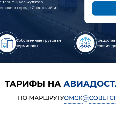
е тарифы, калькулятор
ставки в городе Советский и
Собственные грузовые
Предостав
терминалы
условия д
ТАРИФЫ НА
АВИАДОСТ
ПО МАРШРУТУ
ОМСК
СОВЕТС