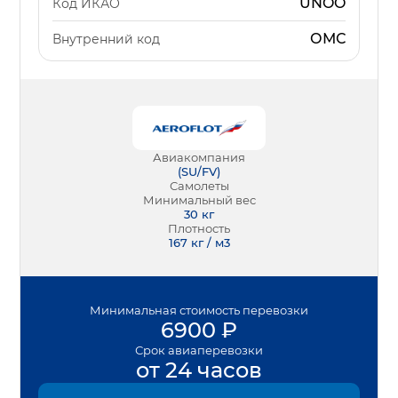
UNOO
Код ИКАО
ОМС
Внутренний код
Авиакомпания
(
SU/FV
)
Самолеты
Минимальный вес
30
кг
Плотность
167 кг / м3
Минимальная
стоимость перевозки
6900
₽
Срок
авиаперевозки
от 24 часов