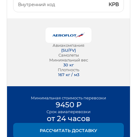
КРВ
Внутренний код
Авиакомпания
(
SU/FV
)
Самолеты
Минимальный вес
30
кг
Плотность
167 кг / м3
Минимальная
стоимость перевозки
9450
₽
Срок
авиаперевозки
от 24 часов
РАССЧИТАТЬ ДОСТАВКУ