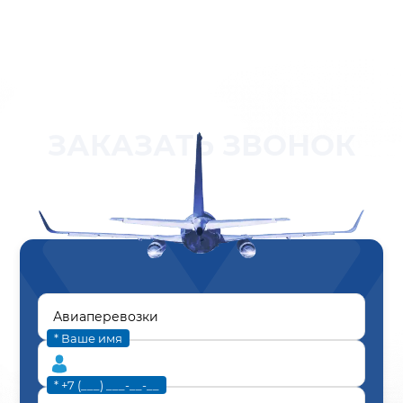
ЗАКАЗАТЬ ЗВОНОК
* Ваше имя
* +7 (___) ___-__-__