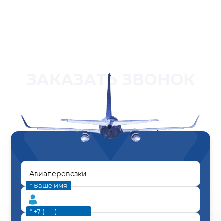
ЗАКАЗАТЬ ЗВОНОК
* Ваше имя
* +7 (___) ___-__-__