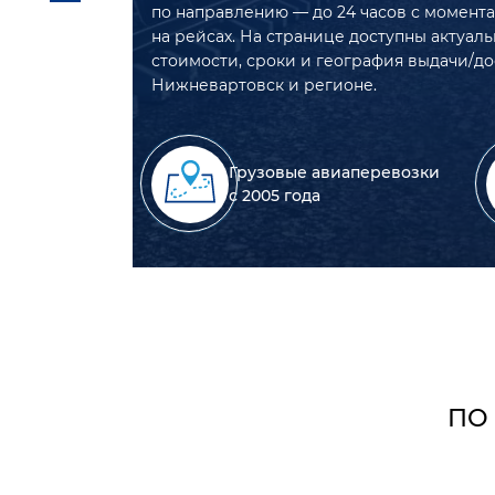
по направлению — до 24 часов с момента
на рейсах. На странице доступны актуал
стоимости, сроки и география выдачи/до
Нижневартовск и регионе.
Грузовые авиаперевозки
с 2005 года
ПО