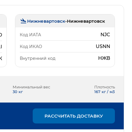
Нижневартовск
-
Нижневартовск
NJC
Код ИАТА
D
USNN
Код ИКАО
I
НЖВ
Внутренний код
К
Минимальный вес
Плотность
30
кг
167 кг / м3
РАССЧИТАТЬ ДОСТАВКУ