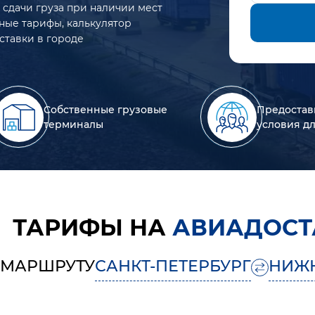
 сдачи груза при наличии мест
ьные тарифы, калькулятор
ставки в городе
Собственные грузовые
Предостав
терминалы
условия д
ТАРИФЫ НА
АВИАДОСТ
 МАРШРУТУ
САНКТ-ПЕТЕРБУРГ
НИЖ