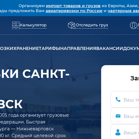
Организуем
импорт товаров и грузов
из Европы, Азии,
ады предложить Вам
авиаперевозки по России
и
чартерные ав
Калькулятор
Отследить груз
ВОЗКИ
ХРАНЕНИЕ
ТАРИФЫ
НАПРАВЛЕНИЯ
ВАКАНСИИ
ДОКУ
КИ САНКТ-
За
ВСК
Ваш т
005 года организует грузовые
Ваш e
Федерации. Быстрая
бурга — Нижневартовск
Ваше 
000 кг. Средний целевой срок