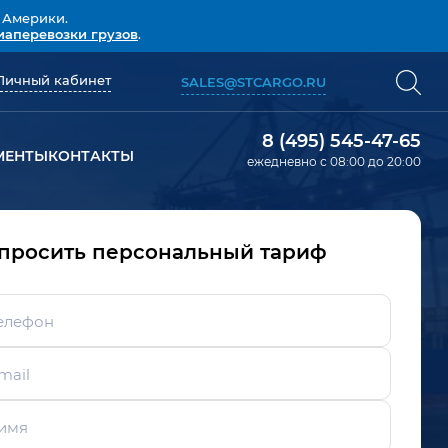
 Америки.
иаперевозки грузов
.
Личный кабинет
SALES@STCARGO.RU
8 (495) 545-47-65
МЕНТЫ
КОНТАКТЫ
ежедневно с 08:00 до 20:00
просить персональный тариф
елефон
mail
имя