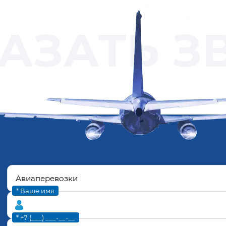
АЗАТЬ З
* Ваше имя
* +7 (___) ___-__-__