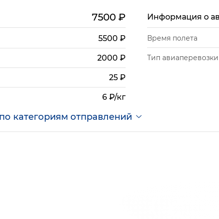
7500
₽
Информация о а
5500
₽
Время полета
Тип авиаперевозки
2000
₽
25
₽
6 ₽/кг
по категориям отправлений