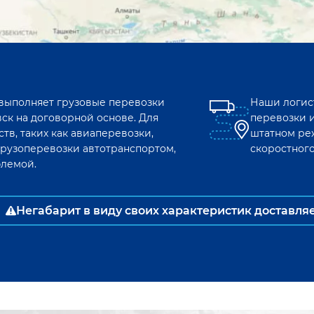
 выполняет грузовые перевозки
Наши логис
вск
на договорной основе. Для
перевозки 
тв, таких как авиаперевозки,
штатном ре
рузоперевозки автотранспортом,
скоростног
блемой.
Негабарит в виду своих характеристик доставля