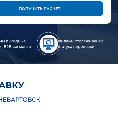
ПОЛУЧИТЬ РАСЧЕТ
им выгодные
Онлайн-отслеживание
ля B2B сегмента
статуса перевозки
АВКУ
НЕВАРТОВСК