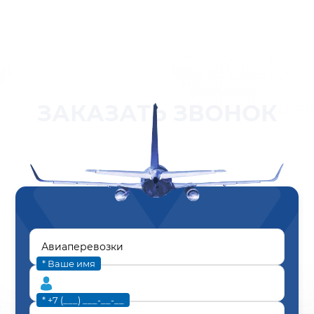
ЗАКАЗАТЬ ЗВОНОК
* Ваше имя
* +7 (___) ___-__-__