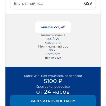
GSV
Внутренний код
Авиакомпания
(
SU/FV
)
Самолеты
Минимальный вес
30
кг
Плотность
167 кг / м3
Минимальная
стоимость перевозки
5100
₽
Срок
авиаперевозки
от 24 часов
РАССЧИТАТЬ ДОСТАВКУ