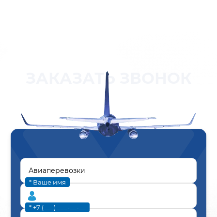
ЗАКАЗАТЬ ЗВОНОК
* Ваше имя
* +7 (___) ___-__-__