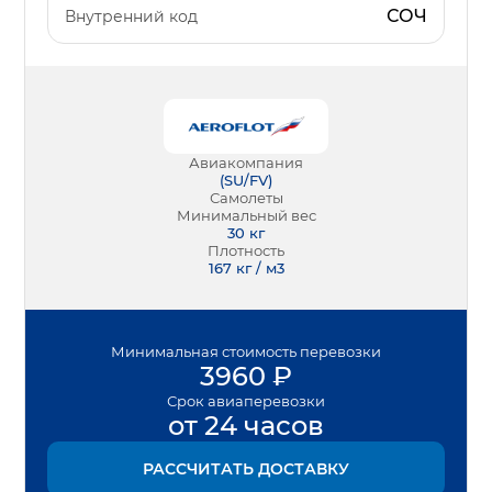
СОЧ
Внутренний код
Авиакомпания
(
SU/FV
)
Самолеты
Минимальный вес
30
кг
Плотность
167 кг / м3
Минимальная
стоимость перевозки
3960
₽
Срок
авиаперевозки
от 24 часов
РАССЧИТАТЬ ДОСТАВКУ